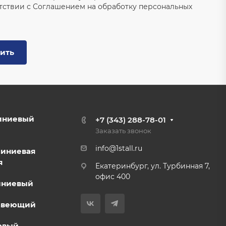
тствии с
Соглашением на обработку персональных
ить
иниевый
+7 (343) 288-78-01
Заказать звонок
info@1stall.ru
миниевая
я
Екатеринбург, ул. Турбинная 7,
офис 400
иниевый
авеющий
овый