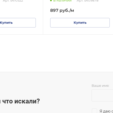
Арт.
s410322
В наличии
Арт.
s409878
897
руб.
/м
Купить
Купить
Ваше имя:
 что искали?
Я даю 