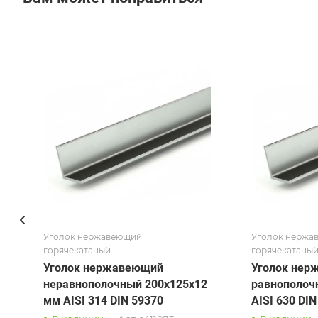
Сечение
Сече
Равнополочный
Равн
Высота, мм
Высот
25
40
Толщина, мм
Толщи
3
3
Сплав / Марка стали
Сплав
AISI 630
40х1
ГОСТ, ТУ
ГОСТ,
DIN 59370
ГОСТ
Поверхность
Пове
Матовая
Зерк
Уголок нержавеющий
Уголок нержа
горячекатаный
горячекатаны
Уголок нержавеющий
Уголок нер
неравнополочный 200х125х12
равнополоч
мм AISI 314 DIN 59370
AISI 630 DIN