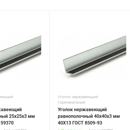
ние
Сечение
ополочный
Равнополочный
а, мм
Высота, мм
80
на, мм
Толщина, мм
8
 / Марка стали
Сплав / Марка стали
3
08Х18Н10
 ТУ
ГОСТ, ТУ
 8509-93
ГОСТ 8509-93
рхность
Поверхность
альная
шлифованная
веющий
Уголок нержавеющий
й
горячекатаный
жавеющий
Уголок нержавеющий
ный 25х25х3 мм
равнополочный 40х40х3 мм
 59370
40Х13 ГОСТ 8509-93