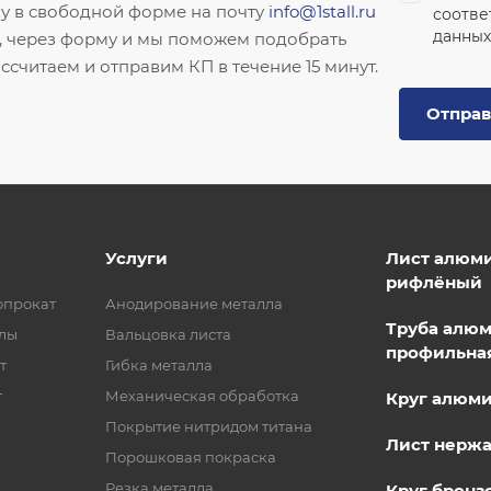
ку в свободной форме на почту
info@1stall.ru
соотве
данных
, через форму и мы поможем подобрать
ссчитаем и отправим КП в течение 15 минут.
Отправ
Услуги
Лист алюм
рифлёный
опрокат
Анодирование металла
Труба алю
лы
Вальцовка листа
профильна
т
Гибка металла
т
Механическая обработка
Круг алюм
Покрытие нитридом титана
Лист нерж
Порошковая покраска
Резка металла
Круг бронз