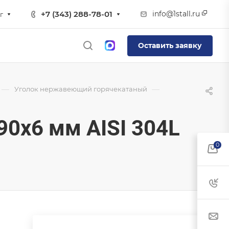
info@1stall.ru
+7 (343) 288-78-01
г
Оставить заявку
—
—
Уголок нержавеющий горячекатаный
0х6 мм AISI 304L
0