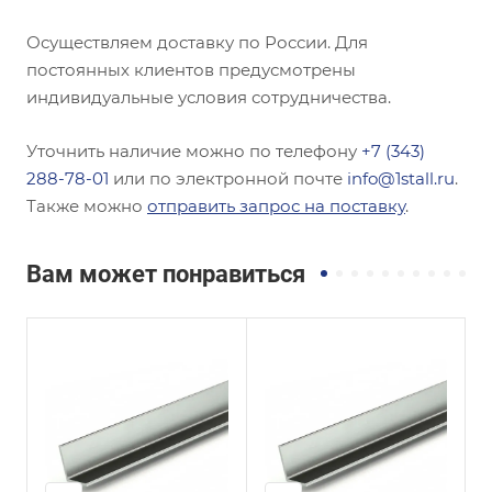
Осуществляем доставку по России. Для
постоянных клиентов предусмотрены
индивидуальные условия сотрудничества.
Уточнить наличие можно по телефону
+7 (343)
288-78-01
или по электронной почте
info@1stall.ru
.
Также можно
отправить запрос на поставку
.
Вам может понравиться
Сечение
Сечение
ы
Неравнополочны
Неравнополочны
й
й
Высота, мм
Высота, мм
56
36
Толщина, мм
Толщина, мм