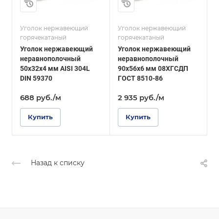
6
5
и
Сплав / Марка стали
Сплав / Марка стали
08ХГСДП
AISI 316
Уголок нержавеющий
Уголок нержавеющий
У
горячекатаный
горячекатаный
г
ГОСТ, ТУ
ГОСТ, ТУ
Уголок нержавеющий
Уголок нержавеющий
ГОСТ 8510-86
DIN 59370
неравнополочный
неравнополочный
Поверхность
Поверхность
50х32х4 мм AISI 304L
90х56х6 мм 08ХГСДП
5
шлифованная
Полированная
DIN 59370
ГОСТ 8510-86
5
688
руб.
/м
2 935
руб.
/м
Купить
Купить
Назад к списку