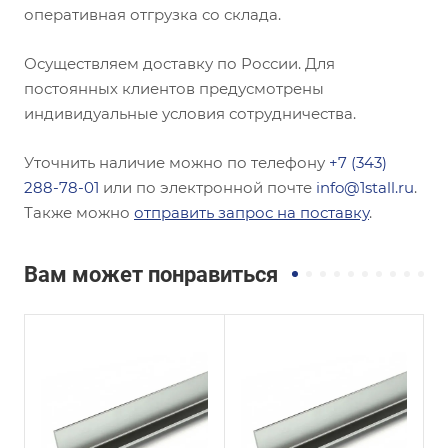
оперативная отгрузка со склада.
Осуществляем доставку по России. Для
постоянных клиентов предусмотрены
индивидуальные условия сотрудничества.
Уточнить наличие можно по телефону
+7 (343)
288-78-01
или по электронной почте
info@1stall.ru
.
Также можно
отправить запрос на поставку
.
Вам может понравиться
Сечение
Сечение
ы
Неравнополочны
Неравнополочны
й
й
Высота, мм
Высота, мм
30
110