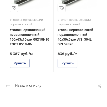
Толщина, мм
Толщина, мм
5
10
и
Сплав / Марка стали
Сплав / Марка стали
AISI 304L
08ХГСДП
Уголок нержавеющий
Уголок нержавеющий
У
горячекатаный
горячекатаный
г
ГОСТ, ТУ
ГОСТ, ТУ
Уголок нержавеющий
Уголок нержавеющий
DIN 59370
ГОСТ 8510-86
неравнополочный
неравнополочный
Поверхность
Поверхность
100х63х10 мм 08Х18Н10
40х30х5 мм AISI 304L
1
шлифованная
шлифованная
ГОСТ 8510-86
DIN 59370
0
5 387
руб.
/м
836
руб.
/м
Купить
Купить
Назад к списку