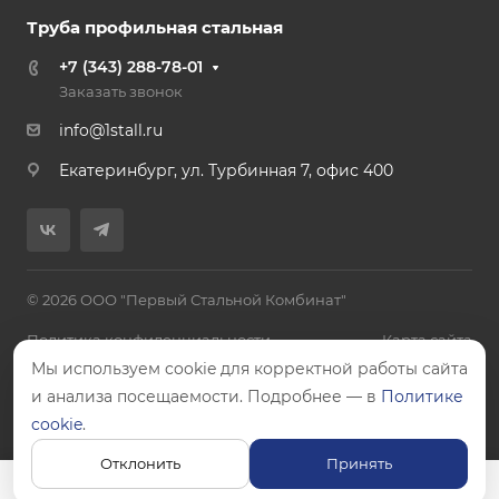
Труба профильная стальная
+7 (343) 288-78-01
Заказать звонок
info@1stall.ru
Екатеринбург, ул. Турбинная 7, офис 400
© 2026 ООО "Первый Стальной Комбинат"
Политика конфиденциальности
Карта сайта
Мы используем cookie для корректной работы сайта
и анализа посещаемости. Подробнее — в
Политике
cookie
.
Цены, указанные на сайте, не являются публичной офертой.
Отклонить
Принять