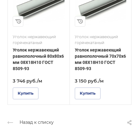
70
Высота, мм
63
Толщина, мм
6
Толщина, мм
10
и
Сплав / Марка стали
08Х18Н10
Сплав / Марка стали
08Х18Н10
Уголок нержавеющий
Уголок нержавеющий
У
ГОСТ, ТУ
горячекатаный
горячекатаный
г
ГОСТ 8509-93
ГОСТ, ТУ
Уголок нержавеющий
Уголок нержавеющий
ГОСТ 8510-86
Поверхность
равнополочный 80х80х6
равнополочный 70х70х6
Зеркальная
Поверхность
мм 08Х18Н10 ГОСТ
мм 08Х18Н10 ГОСТ
1
Зеркальная
8509-93
8509-93
Г
3 746
руб.
/м
3 150
руб.
/м
Купить
Купить
Назад к списку