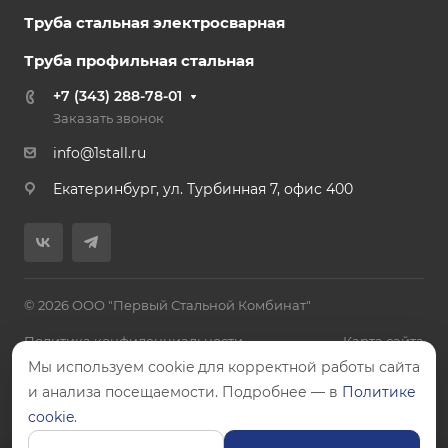
Труба стальная электросварная
Труба профильная стальная
+7 (343) 288-78-01
Заказать звонок
info@1stall.ru
Екатеринбург, ул. Турбинная 7, офис 400
© 2026 ООО "Первый Стальной Комбинат"
Политика конфиденциальности
Карта сайта
Мы используем cookie для корректной работы сайта
и анализа посещаемости. Подробнее — в
Политике
cookie
.
Цены, указанные на сайте, не являются публичной офертой.