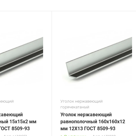
ние
Сечение
ополочный
Неравнополочный
а, мм
Высота, мм
50
на, мм
Толщина, мм
6
 / Марка стали
Сплав / Марка стали
12Х18Н10Т
 ТУ
ГОСТ, ТУ
 8509-93
ГОСТ 8510-86
рхность
Поверхность
фованная
Матовая
веющий
Уголок нержавеющий
й
горячекатаный
жавеющий
Уголок нержавеющий
ный 15х15х2 мм
равнополочный 160х160х12
ГОСТ 8509-93
мм 12Х13 ГОСТ 8509-93