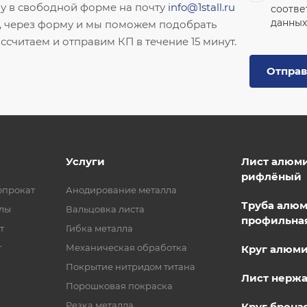
ку в свободной форме на почту
info@1stall.ru
соотве
данных
, через форму и мы поможем подобрать
ссчитаем и отправим КП в течение 15 минут.
Отправ
Услуги
Лист алюм
рифлёный
опрокат
Анодирование металла
Труба алю
лы
Вальцовка листа
профильна
т
Гибка металла
т
Механическая обработка
Круг алюм
Покрытие нитридом титана
Лист нерж
Порошковая покраска
Резка металла
Круг бронз