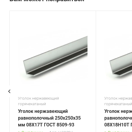
Сечение
Сече
Равнополочный
Равн
Высота, мм
Высот
15
160
Толщина, мм
Толщи
2
12
Сплав / Марка стали
Сплав
08Х18Н10Т
12х13
ГОСТ, ТУ
ГОСТ,
ГОСТ 8509-93
ГОСТ
Поверхность
Пове
Полированная
шли
Уголок нержавеющий
Уголок нержа
горячекатаный
горячекатаны
Уголок нержавеющий
Уголок нер
равнополочный 250х250х35
равнополоч
мм 08Х17Т ГОСТ 8509-93
08Х18Н10Т 