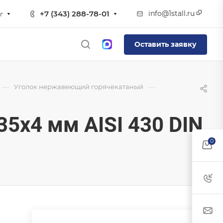
info@1stall.ru
+7 (343) 288-78-01
г
Оставить заявку
—
—
Уголок нержавеющий горячекатаный
х4 мм AISI 430 DIN
0