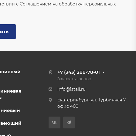
тствии с
Соглашением на обработку персональных
ить
иниевый
+7 (343) 288-78-01
Заказать звонок
info@1stall.ru
миниевая
я
Екатеринбург, ул. Турбинная 7,
офис 400
иниевый
авеющий
овый