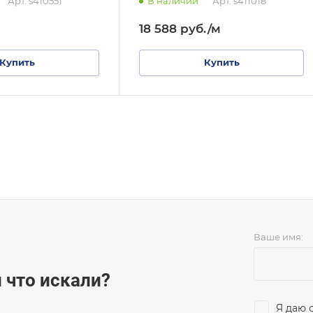
Арт.
s410551
В наличии
Арт.
s411018
18 588
руб.
/м
Купить
Купить
Ваше имя:
 что искали?
Я даю 