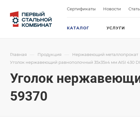
Сертификаты
Новости
Стат
КАТАЛОГ
УСЛУГИ
—
—
Главная
Продукция
Нержавеющий металлопрокат
Уголок нержавеющий равнополочный 35х35х4 мм AISI 430 D
Уголок нержавеющий
59370