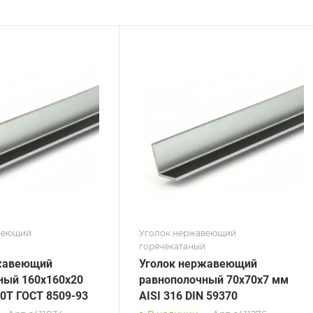
ние
Сечение
ополочный
Равнополочный
а, мм
Высота, мм
100
на, мм
Толщина, мм
12
 / Марка стали
Сплав / Марка стали
316
AISI 430
 ТУ
ГОСТ, ТУ
59370
DIN 59370
рхность
Поверхность
фованная
Зеркальная
веющий
Уголок нержавеющий
й
горячекатаный
жавеющий
Уголок нержавеющий
ный 160х160х20
равнополочный 70х70х7 мм
0Т ГОСТ 8509-93
AISI 316 DIN 59370