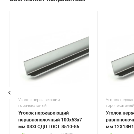
Сечение
Сече
Равнополочный
Равн
Высота, мм
Высот
160
70
Толщина, мм
Толщи
20
7
Сплав / Марка стали
Сплав
12Х18Н10Т
AISI 
ГОСТ, ТУ
ГОСТ,
ГОСТ 8509-93
DIN 
Поверхность
Пове
шлифованная
шли
Уголок нержавеющий
Уголок нержа
горячекатаный
горячекатаны
Уголок нержавеющий
Уголок нер
неравнополочный 100х63х7
равнополоч
мм 08ХГСДП ГОСТ 8510-86
мм 12Х18Н1