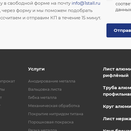
ку в свободной форме на почту
info@1stall.ru
соотве
данных
, через форму и мы поможем подобрать
ссчитаем и отправим КП в течение 15 минут.
Отправ
Услуги
Лист алюм
рифлёный
опрокат
Анодирование металла
Труба алю
лы
Вальцовка листа
профильна
т
Гибка металла
т
Механическая обработка
Круг алюм
Покрытие нитридом титана
Лист нерж
Порошковая покраска
Резка металла
Круг бронз