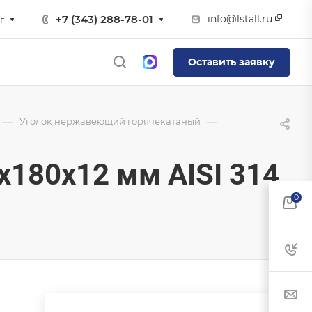
info@1stall.ru
+7 (343) 288-78-01
г
Оставить заявку
—
—
Уголок нержавеющий горячекатаный
180х12 мм AISI 314
0