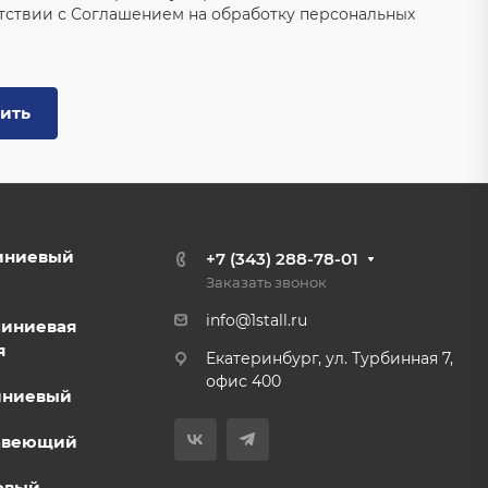
тствии с
Соглашением на обработку персональных
ить
иниевый
+7 (343) 288-78-01
Заказать звонок
info@1stall.ru
миниевая
я
Екатеринбург, ул. Турбинная 7,
офис 400
иниевый
авеющий
овый