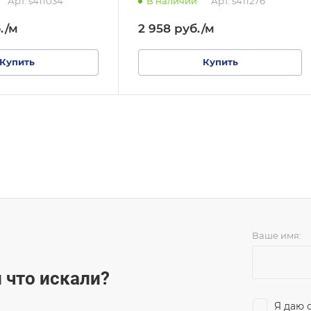
Арт.
s411034
В наличии
Арт.
s411276
.
/м
2 958
руб.
/м
Купить
Купить
Ваше имя:
 что искали?
Я даю 