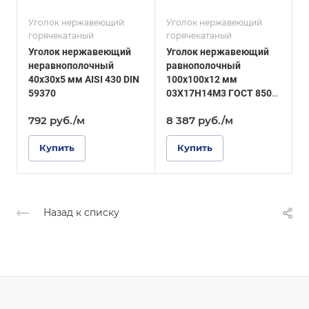
03Х17Н14М3
и
Сплав / Марка стали
AISI 430
Уголок нержавеющий
Уголок нержавеющий
У
ГОСТ, ТУ
горячекатаный
горячекатаный
г
ГОСТ 8509-93
ГОСТ, ТУ
Уголок нержавеющий
Уголок нержавеющий
DIN 59370
Поверхность
неравнополочный
равнополочный
Матовая
Поверхность
40х30х5 мм AISI 430 DIN
100х100х12 мм
1
Зеркальная
59370
03Х17Н14М3 ГОСТ 8509-
D
93
792
руб.
/м
8 387
руб.
/м
Купить
Купить
Назад к списку