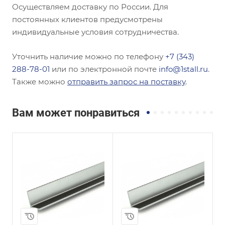
Осуществляем доставку по России. Для
постоянных клиентов предусмотрены
индивидуальные условия сотрудничества.
Уточнить наличие можно по телефону
+7 (343)
288-78-01
или по электронной почте
info@1stall.ru
.
Также можно
отправить запрос на поставку
.
Вам может понравиться
Сечение
Сечение
ы
Равнополочный
Неравнополочны
й
Высота, мм
100
Высота, мм
110
Толщина, мм
12
Толщина, мм
10
Сплав / Марка стали