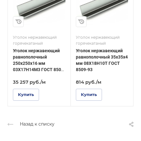
35
Высота, мм
32
Толщина, мм
4
Толщина, мм
3
и
Сплав / Марка стали
08Х18Н10Т
Сплав / Марка стали
AISI 304
Уголок нержавеющий
Уголок нержавеющий
У
ГОСТ, ТУ
горячекатаный
горячекатаный
г
ГОСТ 8509-93
ГОСТ, ТУ
Уголок нержавеющий
Уголок нержавеющий
DIN 59370
Поверхность
равнополочный
равнополочный 35х35х4
Зеркальная
Поверхность
250х250х16 мм
мм 08Х18Н10Т ГОСТ
5
шлифованная
03Х17Н14М3 ГОСТ 8509-
8509-93
5
93
35 257
руб.
/м
814
руб.
/м
Купить
Купить
Назад к списку