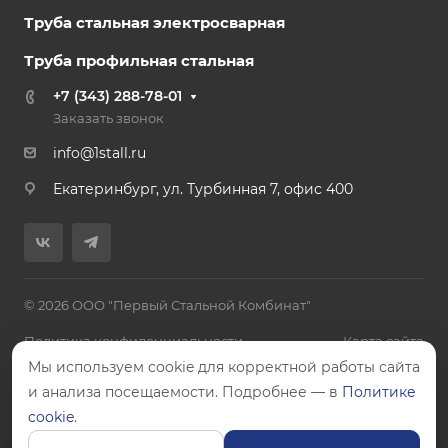
Труба стальная электросварная
Труба профильная стальная
+7 (343) 288-78-01
Заказать звонок
info@1stall.ru
Екатеринбург, ул. Турбинная 7, офис 400
© 2026 ООО "Первый Стальной Комбинат"
Политика конфиденциальности
Карта сайта
Мы используем cookie для корректной работы сайта
и анализа посещаемости. Подробнее — в
Политике
cookie
.
Цены, указанные на сайте, не являются публичной офертой.