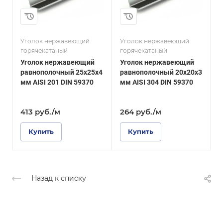
3
Толщина, мм
4
и
Сплав / Марка стали
AISI 304
Сплав / Марка стали
AISI 314
Уголок нержавеющий
Уголок нержавеющий
У
ГОСТ, ТУ
горячекатаный
горячекатаный
г
DIN 59370
ГОСТ, ТУ
Уголок нержавеющий
Уголок нержавеющий
DIN 59370
Поверхность
равнополочный 25х25х4
равнополочный 20х20х3
шлифованная
Поверхность
мм AISI 201 DIN 59370
мм AISI 304 DIN 59370
5
Зеркальная
5
413
руб.
/м
264
руб.
/м
Купить
Купить
Назад к списку