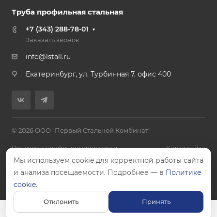
Труба профильная стальная
+7 (343) 288-78-01
Заказать звонок
info@1stall.ru
Екатеринбург, ул. Турбинная 7, офис 400
© 2026 ООО "Первый Стальной Комбинат"
Политика конфиденциальности
Карта сайта
Мы используем cookie для корректной работы сайта
и анализа посещаемости. Подробнее — в
Политике
cookie
.
Цены, указанные на сайте, не являются публичной офертой.
Отклонить
Принять