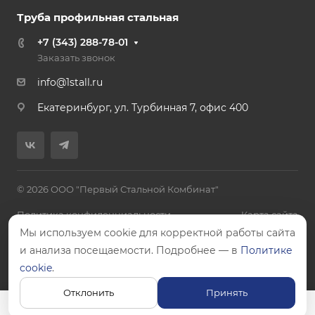
Труба профильная стальная
+7 (343) 288-78-01
Заказать звонок
info@1stall.ru
Екатеринбург, ул. Турбинная 7, офис 400
© 2026 ООО "Первый Стальной Комбинат"
Политика конфиденциальности
Карта сайта
Мы используем cookie для корректной работы сайта
и анализа посещаемости. Подробнее — в
Политике
cookie
.
Цены, указанные на сайте, не являются публичной офертой.
Отклонить
Принять