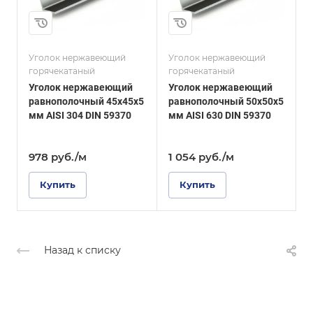
5
16
и
Сплав / Марка стали
Сплав / Марка стали
AISI 630
AISI 321
Уголок нержавеющий
Уголок нержавеющий
У
ГОСТ, ТУ
ГОСТ, ТУ
горячекатаный
горячекатаный
г
DIN 59370
DIN 59370
Уголок нержавеющий
Уголок нержавеющий
Поверхность
Поверхность
равнополочный 45х45х5
равнополочный 50х50х5
Матовая
Матовая
мм AISI 304 DIN 59370
мм AISI 630 DIN 59370
1
D
978
руб.
/м
1 054
руб.
/м
Купить
Купить
Назад к списку