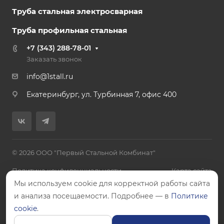
Труба стальная электросварная
Труба профильная стальная
+7 (343) 288-78-01
Заказать звонок
info@1stall.ru
Екатеринбург, ул. Турбинная 7, офис 400
© 2026 ООО "Первый Стальной Комбинат"
Политика конфиденциальности
Карта сайта
Мы используем cookie для корректной работы сайта
и анализа посещаемости. Подробнее — в
Политике
cookie
.
Цены, указанные на сайте, не являются публичной офертой.