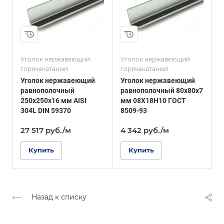
80
100
Толщина, мм
Толщина, мм
7
6,5
и
Сплав / Марка стали
Сплав / Марка стали
08Х18Н10
08ХГСДП
Уголок нержавеющий
Уголок нержавеющий
У
ГОСТ, ТУ
ГОСТ, ТУ
горячекатаный
горячекатаный
г
ГОСТ 8509-93
ГОСТ 8509-93
Уголок нержавеющий
Уголок нержавеющий
Поверхность
Поверхность
равнополочный
равнополочный 80х80х7
Зеркальная
Зеркальная
250х250х16 мм AISI
мм 08Х18Н10 ГОСТ
1
304L DIN 59370
8509-93
0
27 517
руб.
/м
4 342
руб.
/м
Купить
Купить
Назад к списку