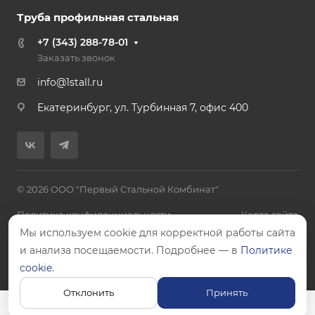
Труба профильная стальная
+7 (343) 288-78-01
Заказать звонок
info@1stall.ru
Екатеринбург, ул. Турбинная 7, офис 400
© 2026 ООО "Первый Стальной Комбинат"
Политика конфиденциальности
Карта сайта
Мы используем cookie для корректной работы сайта
и анализа посещаемости. Подробнее — в
Политике
cookie
.
Цены, указанные на сайте, не являются публичной офертой.
Отклонить
Принять