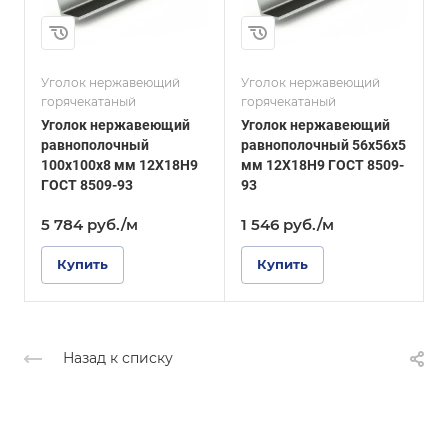
5
Толщина, мм
4
и
Сплав / Марка стали
12Х18Н9
Сплав / Марка стали
AISI 430
Уголок нержавеющий
Уголок нержавеющий
У
ГОСТ, ТУ
горячекатаный
горячекатаный
г
ГОСТ 8509-93
ГОСТ, ТУ
Уголок нержавеющий
Уголок нержавеющий
DIN 59370
Поверхность
равнополочный
равнополочный 56х56х5
шлифованная
Поверхность
100х100х8 мм 12Х18Н9
мм 12Х18Н9 ГОСТ 8509-
4
Зеркальная
ГОСТ 8509-93
93
5
5 784
руб.
/м
1 546
руб.
/м
Купить
Купить
Назад к списку