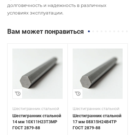
долговечность и надежность в различных
условиях эксплуатации.
Вам может понравиться
и
Сплав / Марка стали
Сплав / Марка стали
08Х15Н24В4ТР
09Г2С
ГОСТ, ТУ
ГОСТ, ТУ
ГОСТ 2879-88
ГОСТ 2879-2006
Технология
Технология
изготовления
изготовления
Горячекатаный
Горячекатаный
Диаметр, мм
Диаметр, мм
17
17
Шестигранник стальной
Шестигранник стальной
Ш
Шестигранник стальной
Шестигранник стальной
Ш
14 мм 10Х11Н23Т3МР
17 мм 08Х15Н24В4ТР
1
ГОСТ 2879-88
ГОСТ 2879-88
2