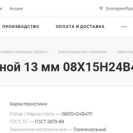
ьи
Акции
Екатеринбур
ПРОИЗВОДСТВО
ОПЛАТА И ДОСТАВКА
—
—
ртовой стальной прокат
Шестигранник стальной
Шестигр
ной 13 мм 08Х15Н24В
Характеристики
Сплав / Марка стали
—
08Х15Н24В4ТР
ГОСТ, ТУ
—
ГОСТ 2879-88
Технология изготовления
—
Горячекатаный