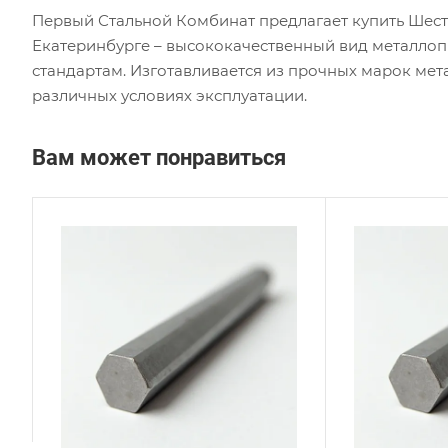
Первый Стальной Комбинат предлагает купить Шест
Екатеринбурге – высококачественный вид металло
стандартам. Изготавливается из прочных марок мет
различных условиях эксплуатации.
Вам может понравиться
Сплав / Марка стали
Сплав
40Х
40Х
ГОСТ, ТУ
ГОСТ,
ГОСТ 2879-2006
ГОСТ
Технология изготовления
Техно
Горячекатаный
Горя
Диаметр, мм
Диаме
19
14