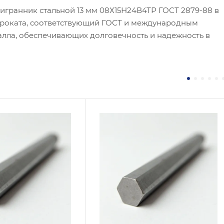
игранник стальной 13 мм 08Х15Н24В4ТР ГОСТ 2879-88 в
проката, соответствующий ГОСТ и международным
алла, обеспечивающих долговечность и надежность в
 / Марка стали
Сплав / Марка стали
Н
45Х14Н14В2М
 ТУ
ГОСТ, ТУ
 2879-2006
ГОСТ 2879-88
логия изготовления
Технология изготовления
чекатаный
Горячекатаный
тр, мм
Диаметр, мм
100