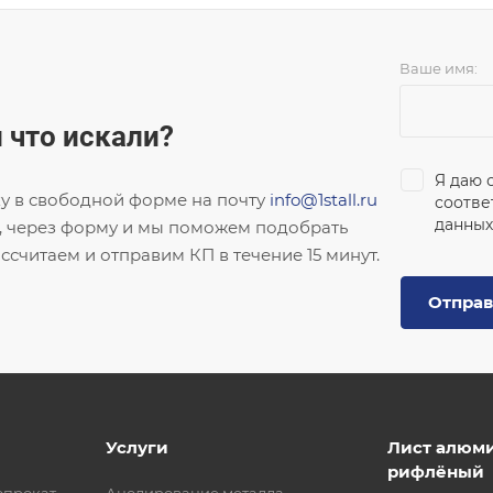
Ваше имя:
 что искали?
Я даю 
ку в свободной форме на почту
info@1stall.ru
соотве
данных
, через форму и мы поможем подобрать
ссчитаем и отправим КП в течение 15 минут.
Отправ
Услуги
Лист алюм
рифлёный