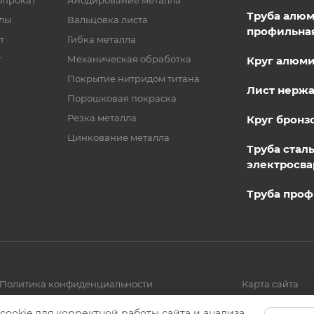
опрокат
Анодирование металла
Труба алю
лы
Вальцовка листа
профильна
т
Гибка металла
т
Механическая обработка
Круг алюм
Покрытие нитридом титана
Лист нерж
Порошковая покраска
Резка металла
Круг бронз
Цинкование металла
Труба стал
электросва
Труба проф
Политика конфиденциальности
Карта сайта
cookie для корректной работы сайта и анализа