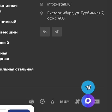
info@1stall.ru
миниевая
я
Екатеринбург, ул. Турбинная 7,
офис 400
иниевый
авеющий
овый
ьная
рная
ильная стальная