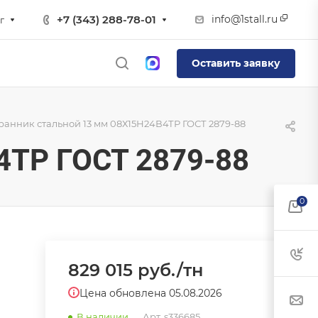
info@1stall.ru
+7 (343) 288-78-01
г
Оставить заявку
анник стальной 13 мм 08Х15Н24В4ТР ГОСТ 2879-88
4ТР ГОСТ 2879-88
0
829 015
руб.
/тн
Цена обновлена 05.08.2026
В наличии
Арт.
s336685