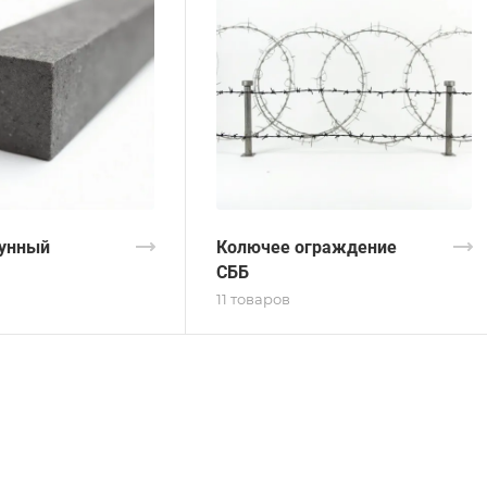
гунный
Колючее ограждение
СББ
11 товаров