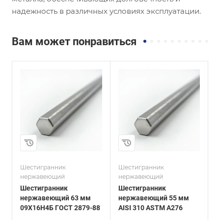
надежность в различных условиях эксплуатации.
Вам может понравиться
и
Сплав / Марка стали
Сплав / Марка стали
AISI 310
06ХН28МДТ
ГОСТ, ТУ
ГОСТ, ТУ
ASTM A276
ГОСТ 2879-88
Технология
Технология
изготовления
изготовления
Горячекатаный
Горячекатаный
Диаметр, мм
Диаметр, мм
55
15
Шестигранник
Шестигранник
Ш
нержавеющий
нержавеющий
Шестигранник
Шестигранник
нержавеющий 63 мм
нержавеющий 55 мм
09Х16Н4Б ГОСТ 2879-88
AISI 310 ASTM A276
8