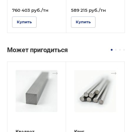
760 403
руб.
/тн
589 215
руб.
/тн
2
Купить
Купить
Может пригодиться
Квадрат
Круг