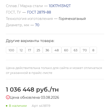
Сплав / Марка стали
—
10Х17Н13М2Т
ГОСТ, ТУ
—
ГОСТ 2879-88
Технология изготовления
—
Горячекатаный
Диаметр, мм
—
70
Другие варианты товара:
100
12
17
25
36
48
60
63
70
8
Цена действительна только для сайта и может отличаться
от указанной в прайс-листе
1 036 448
руб.
/тн
Цена обновлена 03.08.2026
В наличии
Арт.
s418119