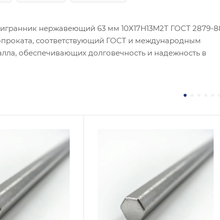
тигранник нержавеющий 63 мм 10Х17Н13М2Т ГОСТ 2879-8
лопроката, соответствующий ГОСТ и международным
алла, обеспечивающих долговечность и надежность в
 / Марка стали
Сплав / Марка стали
7Н13М2Т
AISI 310S
 ТУ
ГОСТ, ТУ
 2879-88
ASTM A276
логия изготовления
Технология изготовления
чекатаный
Горячекатаный
тр, мм
Диаметр, мм
24