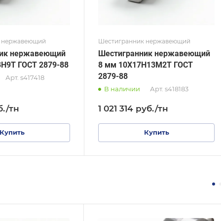
 нержавеющий
Шестигранник нержавеющий
ник нержавеющий
Шестигранник нержавеющий
8Н9Т ГОСТ 2879-88
8 мм 10Х17Н13М2Т ГОСТ
2879-88
Арт.
s417418
В наличии
Арт.
s418183
б.
/тн
1 021 314
руб.
/тн
Купить
Купить