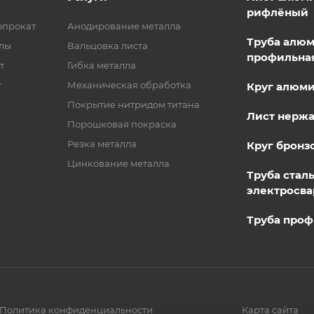
рифлёный
опрокат
Анодирование металла
Труба алю
лы
Вальцовка листа
профильна
т
Гибка металла
т
Механическая обработка
Круг алюм
Покрытие нитридом титана
Лист нерж
Порошковая покраска
Резка металла
Круг бронз
Цинкование металла
Труба стал
электросва
Труба проф
Политика конфиденциальности
Карта сайта