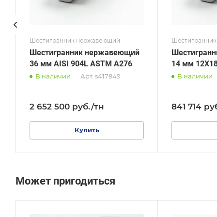
Шестигранник нержавеющий
Шестигранник
Шестигранник нержавеющий
Шестигран
36 мм AISI 904L ASTM A276
14 мм 12Х1
В наличии
Арт.
s417849
В наличии
2 652 500
руб.
/тн
841 714
ру
Купить
Может пригодиться