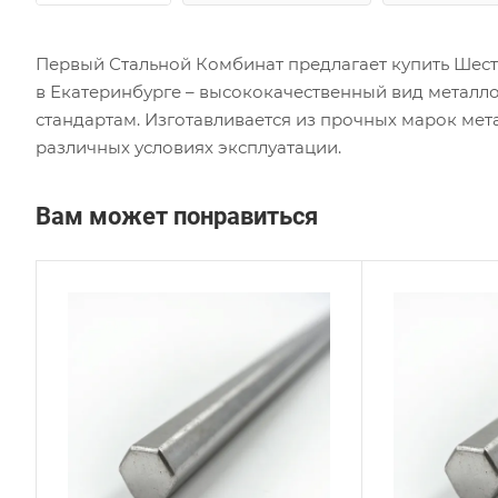
Первый Стальной Комбинат предлагает купить Шес
в Екатеринбурге – высококачественный вид метал
стандартам. Изготавливается из прочных марок мет
различных условиях эксплуатации.
Вам может понравиться
Сплав / Марка стали
Сплав
12Х18Н9Т
10Х1
ГОСТ, ТУ
ГОСТ,
ГОСТ 2879-88
ГОСТ
Технология изготовления
Техно
Горячекатаный
Горя
Диаметр, мм
Диаме
14
8