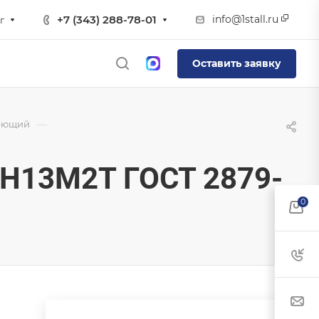
info@1stall.ru
+7 (343) 288-78-01
г
Оставить заявку
—
еющий
Н13М2Т ГОСТ 2879-
0