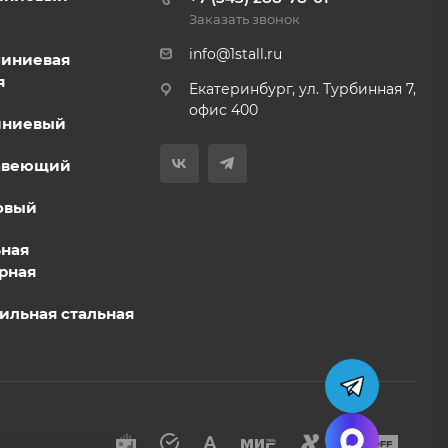
Заказать звонок
info@1stall.ru
миниевая
я
Екатеринбург, ул. Турбинная 7,
офис 400
иниевый
авеющий
овый
ьная
рная
ильная стальная