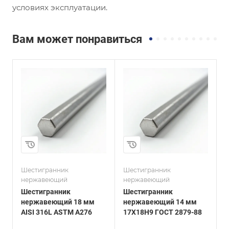
условиях эксплуатации.
Вам может понравиться
и
Сплав / Марка стали
Сплав / Марка стали
17Х18Н9
09Х17Н
ГОСТ, ТУ
ГОСТ, ТУ
ГОСТ 2879-88
ГОСТ 2879-88
Технология
Технология
изготовления
изготовления
Горячекатаный
Горячекатаный
Диаметр, мм
Диаметр, мм
14
24
Шестигранник
Шестигранник
Ш
нержавеющий
нержавеющий
Шестигранник
Шестигранник
нержавеющий 18 мм
нержавеющий 14 мм
AISI 316L ASTM A276
17Х18Н9 ГОСТ 2879-88
0