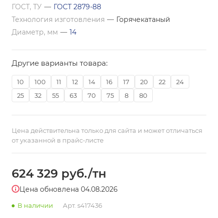
ГОСТ, ТУ
—
ГОСТ 2879-88
Технология изготовления
—
Горячекатаный
Диаметр, мм
—
14
Другие варианты товара:
10
100
11
12
14
16
17
20
22
24
25
32
55
63
70
75
8
80
Цена действительна только для сайта и может отличаться
от указанной в прайс-листе
624 329
руб.
/тн
Цена обновлена 04.08.2026
В наличии
Арт.
s417436