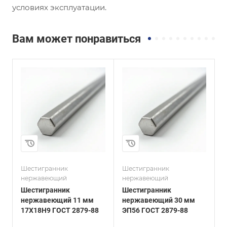
условиях эксплуатации.
Вам может понравиться
и
Сплав / Марка стали
Сплав / Марка стали
ЭП56
12х13
ГОСТ, ТУ
ГОСТ, ТУ
ГОСТ 2879-88
ГОСТ 2879-88
Технология
Технология
изготовления
изготовления
Горячекатаный
Горячекатаный
Диаметр, мм
Диаметр, мм
30
8
Шестигранник
Шестигранник
Ш
нержавеющий
нержавеющий
Шестигранник
Шестигранник
нержавеющий 11 мм
нержавеющий 30 мм
17Х18Н9 ГОСТ 2879-88
ЭП56 ГОСТ 2879-88
1