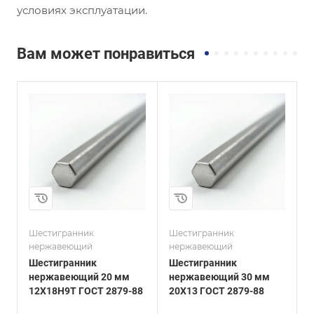
условиях эксплуатации.
Вам может понравиться
и
Сплав / Марка стали
Сплав / Марка стали
20х13
ЭИ268
ГОСТ, ТУ
ГОСТ, ТУ
ГОСТ 2879-88
ГОСТ 2879-88
Технология
Технология
изготовления
изготовления
Горячекатаный
Горячекатаный
Диаметр, мм
Диаметр, мм
30
10
Шестигранник
Шестигранник
Ш
нержавеющий
нержавеющий
Шестигранник
Шестигранник
нержавеющий 20 мм
нержавеющий 30 мм
12Х18Н9Т ГОСТ 2879-88
20Х13 ГОСТ 2879-88
Э