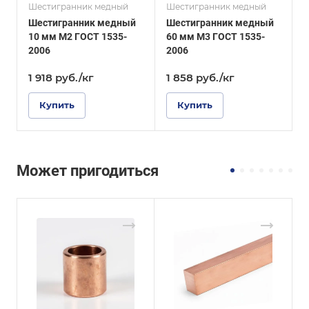
Шестигранник медный
Шестигранник медный
Ш
Шестигранник медный
Шестигранник медный
10 мм М2 ГОСТ 1535-
60 мм М3 ГОСТ 1535-
2006
2006
1
1 918
руб.
/кг
1 858
руб.
/кг
Купить
Купить
Может пригодиться