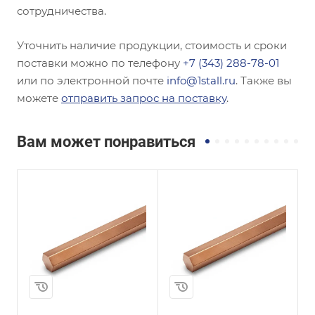
сотрудничества.
Уточнить наличие продукции, стоимость и сроки
поставки можно по телефону
+7 (343) 288-78-01
или по электронной почте
info@1stall.ru
. Также вы
можете
отправить запрос на поставку
.
Вам может понравиться
и
Сплав / Марка стали
Сплав / Марка стали
М3
МНЖ5-1
ГОСТ, ТУ
ГОСТ, ТУ
ГОСТ 1535-2006
ГОСТ 1535-2006
Маркировка
Маркировка
ДШГПП
ДШГПП
Диаметр, мм
Диаметр, мм
60
36