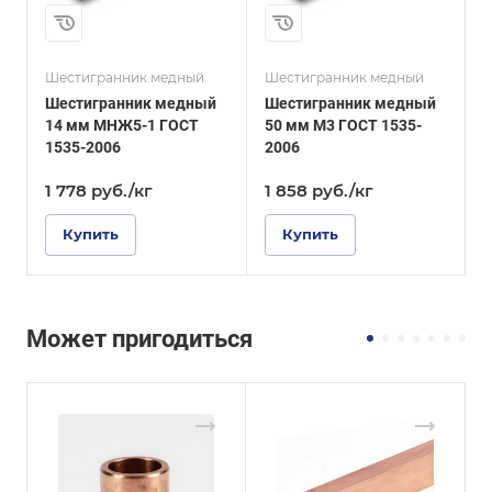
ДШГПП
ДШГПП
Диаметр, мм
Диаметр, мм
50
16
Шестигранник медный
Шестигранник медный
Ш
Шестигранник медный
Шестигранник медный
14 мм МНЖ5-1 ГОСТ
50 мм М3 ГОСТ 1535-
1
1535-2006
2006
2
1 778
руб.
/кг
1 858
руб.
/кг
Купить
Купить
Может пригодиться