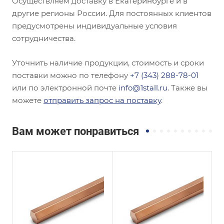
Осуществляем доставку в Екатеринбурге и в
другие регионы России. Для постоянных клиентов
предусмотрены индивидуальные условия
сотрудничества.
Уточнить наличие продукции, стоимость и сроки
поставки можно по телефону
+7 (343) 288-78-01
или по электронной почте
info@1stall.ru
. Также вы
можете
отправить запрос на поставку
.
Вам может понравиться
и
Сплав / Марка стали
Сплав / Марка стали
М3
М3
ГОСТ, ТУ
ГОСТ, ТУ
ГОСТ 1535-2006
ГОСТ 1535-2006
Маркировка
Маркировка