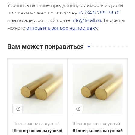
Уточнить наличие продукции, стоимость и сроки
поставки можно по телефону
+7 (343) 288-78-01
или по электронной почте
info@1stall.ru
. Также вы
можете
отправить запрос на поставку
.
Вам может понравиться
и
Сплав / Марка стали
Сплав / Марка стали
Л96
ЛС59-1
ГОСТ, ТУ
ГОСТ, ТУ
ГОСТ 2060-2006
ГОСТ 2060-2006
Маркировка
Маркировка
ДШГПП
ДШГПП
Диаметр, мм
Диаметр, мм
1
4,5
Шестигранник латунный
Шестигранник латунный
Ш
Шестигранник латунный
Шестигранник латунный
Ш