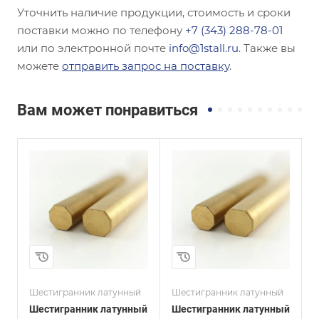
Уточнить наличие продукции, стоимость и сроки
поставки можно по телефону
+7 (343) 288-78-01
или по электронной почте
info@1stall.ru
. Также вы
можете
отправить запрос на поставку
.
Вам может понравиться
и
Сплав / Марка стали
Сплав / Марка стали
ЛС59-2
Л63
ГОСТ, ТУ
ГОСТ, ТУ
ГОСТ 2060-2006
ГОСТ 2060-2006
Маркировка
Маркировка
ДШГПП
ДШГПП
Диаметр, мм
Диаметр, мм
7
36
Шестигранник латунный
Шестигранник латунный
Ш
Шестигранник латунный
Шестигранник латунный
Ш