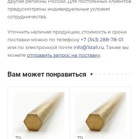
другие регионы России. Для постоянных клиентов
предусмотрены индивидуальные условия
сотрудничества.
Уточнить наличие продукции, стоимость и сроки
поставки можно по телефону
+7 (343) 288-78-01
или по электронной почте
info@1stall.ru
. Также вы
можете
отправить запрос на поставку
.
Вам может понравиться
и
Сплав / Марка стали
Сплав / Марка стали
1
БрАМц9-2
БрХЦр
ГОСТ, ТУ
ГОСТ, ТУ
ГОСТ 1628-2019
ГОСТ 1628-2019
Диаметр, мм
Диаметр, мм
12
70