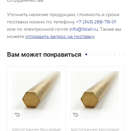
сотрудничества.
Уточнить наличие продукции, стоимость и сроки
поставки можно по телефону
+7 (343) 288-78-01
или по электронной почте
info@1stall.ru
. Также вы
можете
отправить запрос на поставку
.
Вам может понравиться
и
Сплав / Марка стали
Сплав / Марка стали
БРАЖНМЦ9-4-4-1
БРАЖНМЦ9-4-4-1
ГОСТ, ТУ
ГОСТ, ТУ
ГОСТ 1628-2019
ГОСТ 1628-2019
Диаметр, мм
Диаметр, мм
8
65
Шестигранник бронзовый
Шестигранник бронзовый
Ш