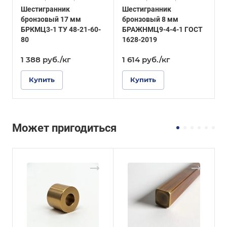
Шестигранник
Шестигранник
бронзовый 17 мм
бронзовый 8 мм
б
БРКМЦ3-1 ТУ 48-21-60-
БРАЖНМЦ9-4-4-1 ГОСТ
80
1628-2019
1
1 388
руб.
/кг
1 614
руб.
/кг
1
Купить
Купить
Может пригодиться