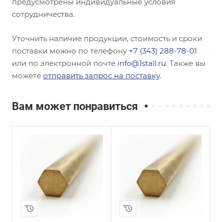
предусмотрены индивидуальные условия
сотрудничества.
Уточнить наличие продукции, стоимость и сроки
поставки можно по телефону
+7 (343) 288-78-01
или по электронной почте
info@1stall.ru
. Также вы
можете
отправить запрос на поставку
.
Вам может понравиться
и
Сплав / Марка стали
Сплав / Марка стали
БРКН1-3
БРАЖНМЦ9-4-4-1
ГОСТ, ТУ
ГОСТ, ТУ
ТУ 48-21-60-80
ГОСТ 1628-2019
Диаметр, мм
Диаметр, мм
8
27