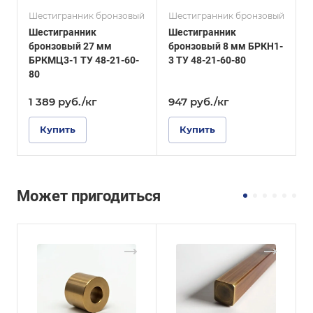
Шестигранник бронзовый
Шестигранник бронзовый
Ш
Шестигранник
Шестигранник
бронзовый 27 мм
бронзовый 8 мм БРКН1-
б
БРКМЦ3-1 ТУ 48-21-60-
3 ТУ 48-21-60-80
80
1
1 389
руб.
/кг
947
руб.
/кг
1
Купить
Купить
Может пригодиться