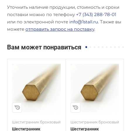
Уточнить наличие продукции, стоимость и сроки
поставки можно по телефону
+7 (343) 288-78-01
или по электронной почте
info@1stall.ru
. Также вы
можете
отправить запрос на поставку
.
Вам может понравиться
и
Сплав / Марка стали
Сплав / Марка стали
БрБ2
БрБ2
ГОСТ, ТУ
ГОСТ, ТУ
ГОСТ 15835-2013
ГОСТ 15835-2013
Диаметр, мм
Диаметр, мм
17
24
Шестигранник бронзовый
Шестигранник бронзовый
Ш
Шестигранник
Шестигранник