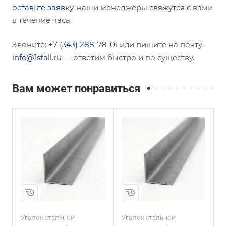
оставьте заявку
, наши менеджеры свяжутся с вами
в течение часа.
Звоните:
+7 (343) 288-78-01
или пишите на почту:
info@1stall.ru
— ответим быстро и по существу.
Вам может понравиться
Сечение
Сечение
Неравнополочны
Равнополочный
й
Высота, мм
70
Высота, мм
63
Толщина, мм
8
Толщина, мм
10
и
Сплав / Марка стали
08КП
Сплав / Марка стали
С255
Уголок стальной
Уголок стальной
У
ГОСТ, ТУ