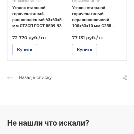
горячекатаный
горячекатаный
г
ГОСТ 8509-93
ГОСТ, ТУ
Уголок стальной
Уголок стальной
У
ГОСТ 8510-86
Технология
горячекатаный
горячекатаный
Технология
изготовления
равнополочный 63х63х5
неравнополочный
р
Горячекатаный
изготовления
мм СТ3СП ГОСТ 8509-93
100х63х10 мм С255
м
Горячекатаный
ГОСТ 8510-86
72 770
руб.
/тн
77 131
руб.
/тн
Купить
Купить
Назад к списку
Не нашли что искали?