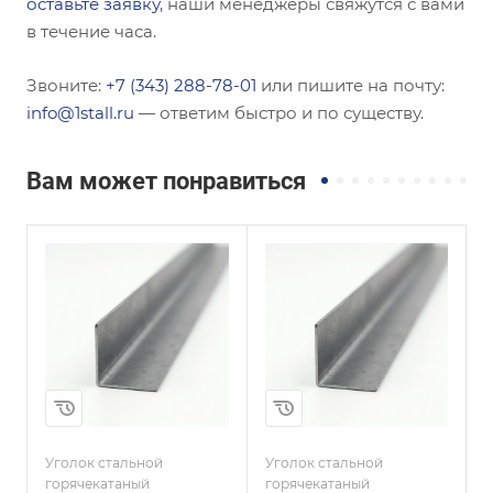
оставьте заявку
, наши менеджеры свяжутся с вами
в течение часа.
Звоните:
+7 (343) 288-78-01
или пишите на почту:
info@1stall.ru
— ответим быстро и по существу.
Вам может понравиться
Сечение
Сечение
Равнополочный
Равнополочный
Высота, мм
Высота, мм
75
140
Толщина, мм
Толщина, мм
9
10
и
Сплав / Марка стали
Сплав / Марка стали
СТ45
09Г2С
Уголок стальной
Уголок стальной
У
ГОСТ, ТУ
ГОСТ, ТУ
горячекатаный
горячекатаный
г
ГОСТ 8509-93
ГОСТ 8509-93