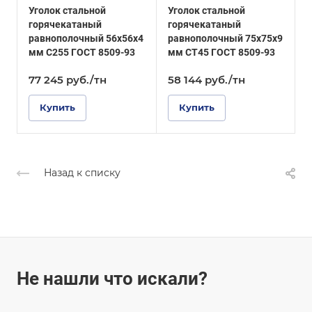
Уголок стальной
Уголок стальной
У
Технология
Технология
горячекатаный
горячекатаный
изготовления
изготовления
равнополочный 56х56х4
равнополочный 75х75х9
Горячекатаный
Горячекатаный
мм С255 ГОСТ 8509-93
мм СТ45 ГОСТ 8509-93
1
Г
77 245
руб.
/тн
58 144
руб.
/тн
Купить
Купить
Назад к списку
Не нашли что искали?