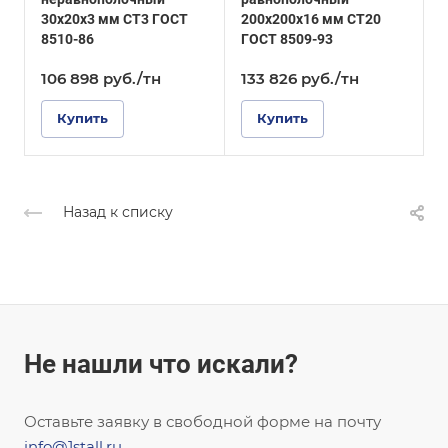
Оцинкованное
Оцинкованное
30х20х3 мм СТ3 ГОСТ
200х200х16 мм СТ20
м
8510-86
ГОСТ 8509-93
106 898
руб.
/тн
133 826
руб.
/тн
Купить
Купить
Назад к списку
Не нашли что искали?
Оставьте заявку в свободной форме на почту
info@1stall.ru