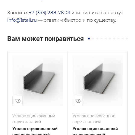
Звоните:
+7 (343) 288-78-01
или пишите на почту:
info@1stall.ru
— ответим быстро и по существу.
Вам может понравиться
Сечение
Сечение
ы
Равнополочный
Равнополочный
Высота, мм
Высота, мм
200
28
Толщина, мм
Толщина, мм
16
3
Сплав / Марка стали
Сплав / Марка стали
Ст20
Ст20
и
Уголок оцинкованный
Уголок оцинкованный
У
ГОСТ, ТУ
ГОСТ, ТУ
горячекатаный
горячекатаный
г
ГОСТ 8509-93
ГОСТ 8509-93
Уголок оцинкованный
Уголок оцинкованный
У
Покрытие
Покрытие
неравнополочный
равнополочный
р