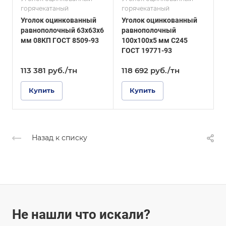
ГОСТ, ТУ
ГОСТ, ТУ
горячекатаный
горячекатаный
г
ГОСТ 19771-93
ГОСТ 8509-93
Уголок оцинкованный
Уголок оцинкованный
У
Покрытие
Покрытие
равнополочный 63х63х6
равнополочный
р
Оцинкованное
Оцинкованное
мм 08КП ГОСТ 8509-93
100х100х5 мм С245
м
ГОСТ 19771-93
113 381
руб.
/тн
118 692
руб.
/тн
1
Купить
Купить
Назад к списку
Не нашли что искали?