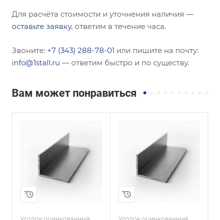
Для расчёта стоимости и уточнения наличия —
оставьте заявку
, ответим в течение часа.
Звоните:
+7 (343) 288-78-01
или пишите на почту:
info@1stall.ru
— ответим быстро и по существу.
Вам может понравиться
Сечение
Сечение
Равнополочный
Равнополочный
Высота, мм
Высота, мм
100
28
Толщина, мм
Толщина, мм
5
3
и
Сплав / Марка стали
Сплав / Марка стали
С245
09Г2С
Уголок оцинкованный
Уголок оцинкованный
У