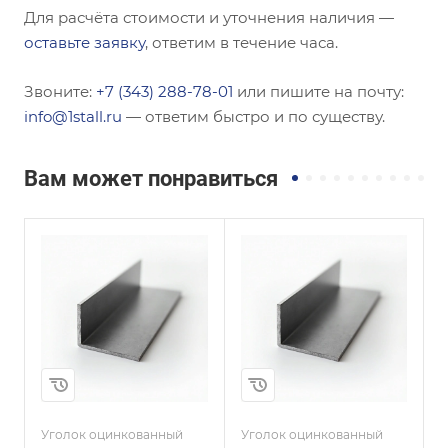
Для расчёта стоимости и уточнения наличия —
оставьте заявку
, ответим в течение часа.
Звоните:
+7 (343) 288-78-01
или пишите на почту:
info@1stall.ru
— ответим быстро и по существу.
Вам может понравиться
Сечение
Сечение
ы
Равнополочный
Неравнополочны
й
Высота, мм
40
Высота, мм
30
Толщина, мм
4
Толщина, мм
5
Сплав / Марка стали
СТ3СП
и
Сплав / Марка стали
С245
Уголок оцинкованный
Уголок оцинкованный
У
ГОСТ, ТУ