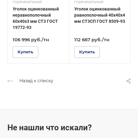
горячекатаный
горячекатаный
г
ГОСТ 8509-93
ГОСТ, ТУ
Уголок оцинкованный
Уголок оцинкованный
У
ГОСТ 8510-86
Покрытие
неравнополочный
равнополочный 40х40х4
Оцинкованное
Покрытие
60х40х3 мм СТ3 ГОСТ
мм СТ3СП ГОСТ 8509-93
4
Оцинкованное
19772-93
8
106 996
руб.
/тн
112 667
руб.
/тн
Купить
Купить
Назад к списку
Не нашли что искали?