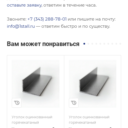
оставьте заявку
, ответим в течение часа.
Звоните:
+7 (343) 288-78-01
или пишите на почту:
info@1stall.ru
— ответим быстро и по существу.
Вам может понравиться
Сечение
Сечение
ы
Неравнополочны
Равнополочный
й
Высота, мм
36
Высота, мм
100
Толщина, мм
3
Толщина, мм
14
Сплав / Марка стали
С235
и
Сплав / Марка стали
Ст20
Уголок оцинкованный
Уголок оцинкованный
У
ГОСТ, ТУ
горячекатаный
горячекатаный
г
ГОСТ 19771-93
ГОСТ, ТУ