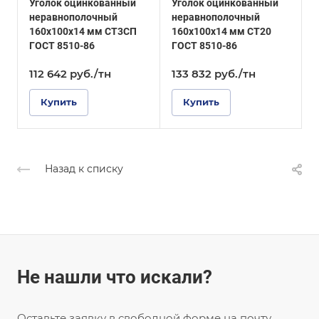
Уголок оцинкованный
Уголок оцинкованный
У
ГОСТ 8510-86
Покрытие
неравнополочный
неравнополочный
р
Оцинкованное
Покрытие
160х100х14 мм СТ3СП
160х100х14 мм СТ20
м
Оцинкованное
ГОСТ 8510-86
ГОСТ 8510-86
112 642
руб.
/тн
133 832
руб.
/тн
Купить
Купить
Назад к списку
Не нашли что искали?
Оставьте заявку в свободной форме на почту