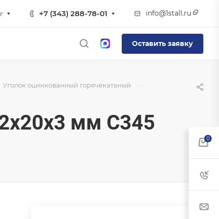
info@1stall.ru
+7 (343) 288-78-01
г
Оставить заявку
—
Уголок оцинкованный горячекатаный
2х20х3 мм С345
0