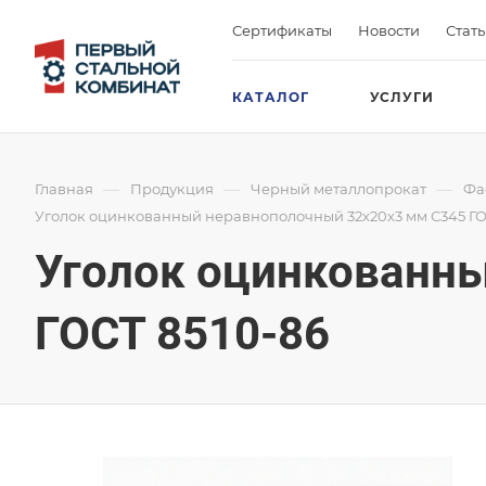
Сертификаты
Новости
Стат
КАТАЛОГ
УСЛУГИ
—
—
—
Главная
Продукция
Черный металлопрокат
Фа
Уголок оцинкованный неравнополочный 32х20х3 мм С345 ГО
Уголок оцинкованн
ГОСТ 8510-86