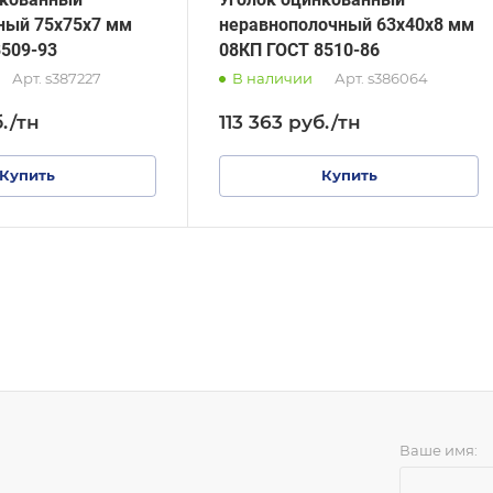
ный 75х75х7 мм
неравнополочный 63х40х8 мм
8509-93
08КП ГОСТ 8510-86
Арт.
s387227
В наличии
Арт.
s386064
.
/тн
113 363
руб.
/тн
Купить
Купить
Ваше имя: