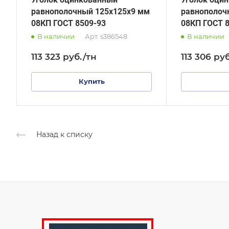
равнополочный 125х125х9 мм
равнополоч
08КП ГОСТ 8509-93
08КП ГОСТ 
В наличии
Арт.
s386548
В наличии
113 323
руб.
/тн
113 306
руб
Купить
Назад к списку