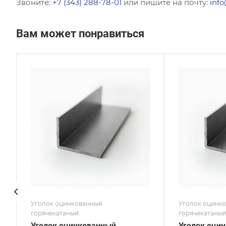
Звоните:
+7 (343) 288-78-01
или пишите на почту:
info
Вам может понравиться
Сечение
Сече
Равнополочный
Нер
Высота, мм
Высот
75
40
Толщина, мм
Толщи
7
8
Сплав / Марка стали
Сплав
08КП
08К
ГОСТ, ТУ
ГОСТ,
ГОСТ 8509-93
ГОСТ
Покрытие
Покр
Оцинкованное
Оцин
Уголок оцинкованный
Уголок оцинк
горячекатаный
горячекатаны
Уголок оцинкованный
Уголок оци