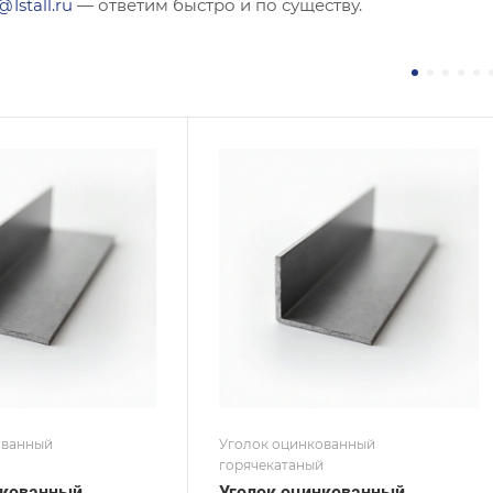
@1stall.ru
— ответим быстро и по существу.
ние
Сечение
авнополочный
Неравнополочный
а, мм
Высота, мм
25
на, мм
Толщина, мм
2,5
 / Марка стали
Сплав / Марка стали
П
С245
 ТУ
ГОСТ, ТУ
 8510-86
ГОСТ 19772-93
ытие
Покрытие
кованное
Оцинкованное
ованный
Уголок оцинкованный
й
горячекатаный
нкованный
Уголок оцинкованный