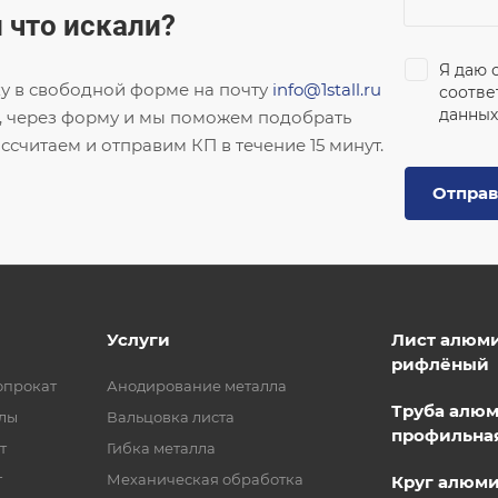
 что искали?
Я даю 
ку в свободной форме на почту
info@1stall.ru
соотве
данных
, через форму и мы поможем подобрать
ссчитаем и отправим КП в течение 15 минут.
Отправ
Услуги
Лист алюм
рифлёный
опрокат
Анодирование металла
Труба алю
лы
Вальцовка листа
профильна
т
Гибка металла
т
Механическая обработка
Круг алюм