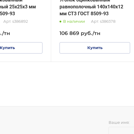
ный 25х25х3 мм
равнополочный 140х140х12
509-93
мм СТ3 ГОСТ 8509-93
Арт.
s386892
В наличии
Арт.
s386578
.
/тн
106 869
руб.
/тн
Купить
Купить
Ваше имя: