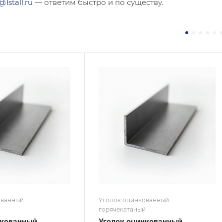
@1stall.ru
— ответим быстро и по существу.
ние
Сечение
ополочный
Неравнополочный
а, мм
Высота, мм
80
на, мм
Толщина, мм
7
 / Марка стали
Сплав / Марка стали
С255
 ТУ
ГОСТ, ТУ
 8509-93
ГОСТ 8510-86
ытие
Покрытие
кованное
Оцинкованное
ованный
Уголок оцинкованный
й
горячекатаный
нкованный
Уголок оцинкованный