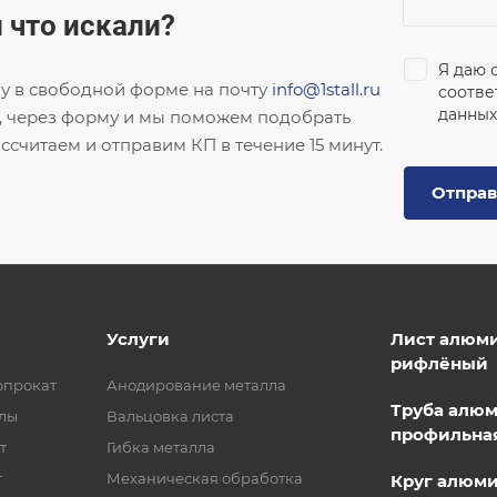
 что искали?
Я даю 
ку в свободной форме на почту
info@1stall.ru
соотве
данных
, через форму и мы поможем подобрать
ссчитаем и отправим КП в течение 15 минут.
Отправ
Услуги
Лист алюм
рифлёный
опрокат
Анодирование металла
Труба алю
лы
Вальцовка листа
профильна
т
Гибка металла
т
Механическая обработка
Круг алюм