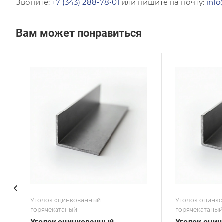
Звоните:
+7 (343) 288-78-01
или пишите на почту:
info
Вам может понравиться
Сечение
Сече
Равнополочный
Равн
Высота, мм
Высот
25
140
Толщина, мм
Толщи
3
12
Сплав / Марка стали
Сплав
С235
СТ3
ГОСТ, ТУ
ГОСТ,
ГОСТ 8509-93
ГОСТ
Покрытие
Покр
Оцинкованное
Оцин
Уголок оцинкованный
Уголок оцинк
горячекатаный
горячекатаны
Уголок оцинкованный
Уголок оци