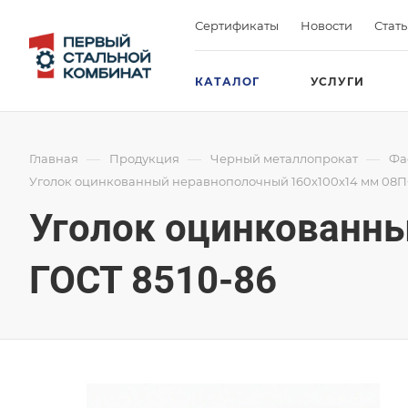
Сертификаты
Новости
Стат
КАТАЛОГ
УСЛУГИ
—
—
—
Главная
Продукция
Черный металлопрокат
Фа
Уголок оцинкованный неравнополочный 160х100х14 мм 08ПС
Уголок оцинкованн
ГОСТ 8510-86