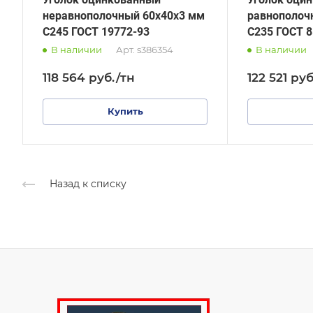
неравнополочный 60х40х3 мм
равнополоч
С245 ГОСТ 19772-93
С235 ГОСТ 8
В наличии
Арт.
s386354
В наличии
118 564
руб.
/тн
122 521
руб
Купить
Назад к списку