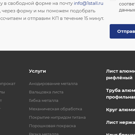
ку в свободной форме на почту
info@1stall.ru
соотве
данных
, через форму и мы поможем подобрать
ссчитаем и отправим КП в течение 15 минут.
Отправ
Услуги
Лист алюм
рифлёный
опрокат
Анодирование металла
Труба алю
лы
Вальцовка листа
профильна
т
Гибка металла
т
Механическая обработка
Круг алюм
Покрытие нитридом титана
Лист нерж
Порошковая покраска
Резка металла
Круг бронз