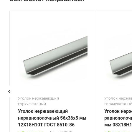
Сечение
Сече
Равнополочный
Равн
Высота, мм
Высот
250
56
Толщина, мм
Толщи
28
5
Сплав / Марка стали
Сплав
08Х18Н10Т
08Х1
ГОСТ, ТУ
ГОСТ,
ГОСТ 8509-93
ГОСТ
Поверхность
Пове
шлифованная
Зерк
Уголок нержавеющий
Уголок нержа
горячекатаный
горячекатаны
Уголок нержавеющий
Уголок нер
неравнополочный 56х36х5 мм
равнополоч
12Х18Н10Т ГОСТ 8510-86
мм 08Х18Н1