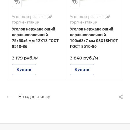
7
Сплав / Марка стали
03Х17Н14М3
и
Сплав / Марка стали
08Х18Н10Т
Уголок нержавеющий
Уголок нержавеющий
У
ГОСТ, ТУ
горячекатаный
горячекатаный
г
ГОСТ 8509-93
ГОСТ, ТУ
Уголок нержавеющий
Уголок нержавеющий
ГОСТ 8510-86
Поверхность
неравнополочный
неравнополочный
р
Полированная
Поверхность
75х50х6 мм 12Х13 ГОСТ
100х63х7 мм 08Х18Н10Т
Матовая
8510-86
ГОСТ 8510-86
8
3 179
руб.
/м
3 849
руб.
/м
Купить
Купить
Назад к списку