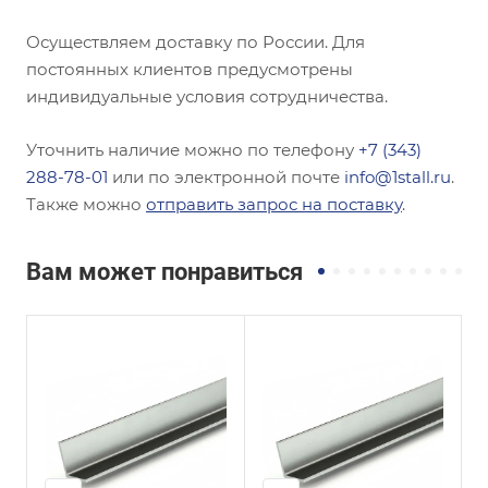
Осуществляем доставку по России. Для
постоянных клиентов предусмотрены
индивидуальные условия сотрудничества.
Уточнить наличие можно по телефону
+7 (343)
288-78-01
или по электронной почте
info@1stall.ru
.
Также можно
отправить запрос на поставку
.
Вам может понравиться
Сечение
Сечение
ы
Неравнополочны
Равнополочный
й
Высота, мм
15
Высота, мм
63
Толщина, мм
3
Толщина, мм