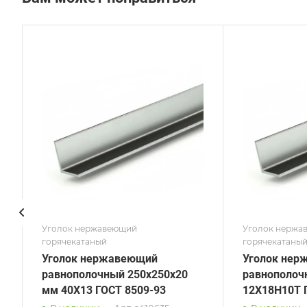
Сечение
Сече
Равнополочный
Нер
Высота, мм
Высот
56
16
Толщина, мм
Толщи
4
3
Сплав / Марка стали
Сплав
12Х18Н10Т
08Х1
ГОСТ, ТУ
ГОСТ,
ГОСТ 8509-93
ГОСТ
Поверхность
Пове
Матовая
Зерк
Уголок нержавеющий
Уголок нержа
горячекатаный
горячекатаны
Уголок нержавеющий
Уголок нер
равнополочный 250х250х20
равнополоч
мм 40Х13 ГОСТ 8509-93
12Х18Н10Т 