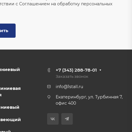
тствии с
Соглашением на обработку персональных
ить
иниевый
+7 (343) 288-78-01
Заказать звонок
info@1stall.ru
миниевая
я
Екатеринбург, ул. Турбинная 7,
офис 400
иниевый
авеющий
овый