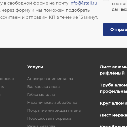
ку в свободной форме на почту
info@1stall.ru
соотве
данных
, через форму и мы поможем подобрать
ссчитаем и отправим КП в течение 15 минут.
Отправ
Услуги
Лист алюм
рифлёный
опрокат
Анодирование металла
Труба алю
лы
Вальцовка листа
профильна
т
Гибка металла
т
Механическая обработка
Круг алюм
Покрытие нитридом титана
Лист нерж
Порошковая покраска
Резка металла
Круг бронз