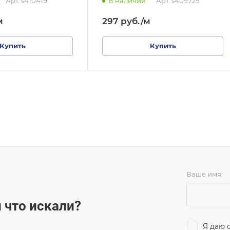
Арт.
s410419
В наличии
Арт.
s409729
м
297
руб.
/м
Купить
Купить
Ваше имя:
 что искали?
Я даю 