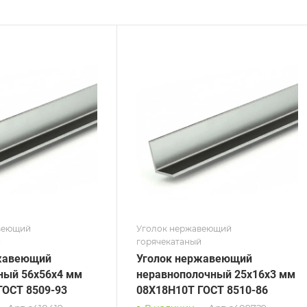
ние
Сечение
авнополочный
Неравнополочный
а, мм
Высота, мм
32
на, мм
Толщина, мм
3
 / Марка стали
Сплав / Марка стали
8Н10Т
AISI 304
 ТУ
ГОСТ, ТУ
 8510-86
DIN 59370
рхность
Поверхность
альная
шлифованная
веющий
Уголок нержавеющий
й
горячекатаный
жавеющий
Уголок нержавеющий
ный 56х56х4 мм
неравнополочный 25х16х3 мм
ГОСТ 8509-93
08Х18Н10Т ГОСТ 8510-86