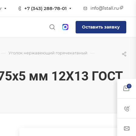
info@1stall.ru
+7 (343) 288-78-01
г
Оставить заявку
—
—
Уголок нержавеющий горячекатаный
75х5 мм 12Х13 ГОСТ
0