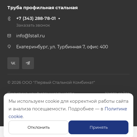
Труба профильная стальная
+7 (343) 288-78-01
Заказать звонок
info@1stall.ru
Екатеринбург, ул. Турбинная 7, офис 400
© 2026 ООО "Первый Стальной Комбинат"
Политика конфиденциальности
Карта сайта
Мы используем cookie для корректной работы сайта
и анализа посещаемости. Подробнее — в
Политике
cookie
.
Цены, указанные на сайте, не являются публичной офертой.
Отклонить
Принять