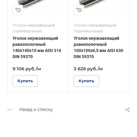
6,5
Толщина, мм
8
и
Сплав / Марка стали
AISI 630
Сплав / Марка стали
AISI 430
Уголок нержавеющий
Уголок нержавеющий
У
ГОСТ, ТУ
горячекатаный
горячекатаный
г
DIN 59370
ГОСТ, ТУ
Уголок нержавеющий
Уголок нержавеющий
DIN 59370
Поверхность
равнополочный
равнополочный
Зеркальная
Поверхность
140х140х10 мм AISI 316
100х100х6,5 мм AISI 630
1
Полированная
DIN 59370
DIN 59370
D
9 106
руб.
/м
3 626
руб.
/м
Купить
Купить
Назад к списку