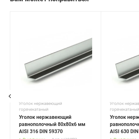
Сечение
Сече
Равнополочный
Нер
Высота, мм
Высот
75
63
Толщина, мм
Толщи
5
10
Сплав / Марка стали
Сплав
AISI 630
03Х1
ГОСТ, ТУ
ГОСТ,
DIN 59370
ГОСТ
Поверхность
Пове
Зеркальная
Мато
Уголок нержавеющий
Уголок нержа
горячекатаный
горячекатаны
Уголок нержавеющий
Уголок нер
равнополочный 80х80х6 мм
равнополоч
AISI 316 DIN 59370
AISI 630 DIN