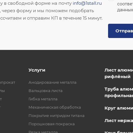
ку в свободной форме на почту
info@1stall.ru
соотве
данных
, через форму и мы поможем подобрать
ссчитаем и отправим КП в течение 15 минут.
Отправ
Услуги
Лист алюм
рифлёный
опрокат
Анодирование металла
Труба алю
лы
Вальцовка листа
профильна
т
Гибка металла
т
Механическая обработка
Круг алюм
Покрытие нитридом титана
Лист нерж
Порошковая покраска
Резка металла
Круг бронз