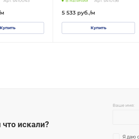
Арт.
s410045
В наличии
Арт.
s410156
/м
5 533
руб.
/м
Купить
Купить
Ваше имя:
 что искали?
Я даю 