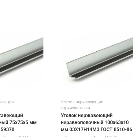
ние
Сечение
авнополочный
Равнополочный
а, мм
Высота, мм
100
на, мм
Толщина, мм
8
 / Марка стали
Сплав / Марка стали
7Н14М3
12Х18Н10Т
 ТУ
ГОСТ, ТУ
 8510-86
ГОСТ 8509-93
рхность
Поверхность
вая
Полированная
веющий
Уголок нержавеющий
й
горячекатаный
жавеющий
Уголок нержавеющий
ный 75х75х5 мм
неравнополочный 100х63х10
 59370
мм 03Х17Н14М3 ГОСТ 8510-86