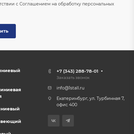
тствии с
Соглашением на обработку персональных
ить
иниевый
+7 (343) 288-78-01
Заказать звонок
info@1stall.ru
миниевая
я
Екатеринбург, ул. Турбинная 7,
офис 400
иниевый
авеющий
овый