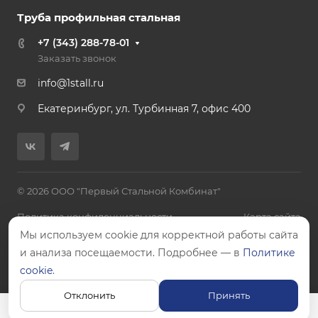
Труба профильная стальная
+7 (343) 288-78-01
Заказать звонок
info@1stall.ru
Екатеринбург, ул. Турбинная 7, офис 400
© 2026 ООО "Первый Стальной Комбинат"
Политика конфиденциальности
Карта сайта
Мы используем cookie для корректной работы сайта
и анализа посещаемости. Подробнее — в
Политике
cookie
.
Цены, указанные на сайте, не являются публичной офертой.
Отклонить
Принять