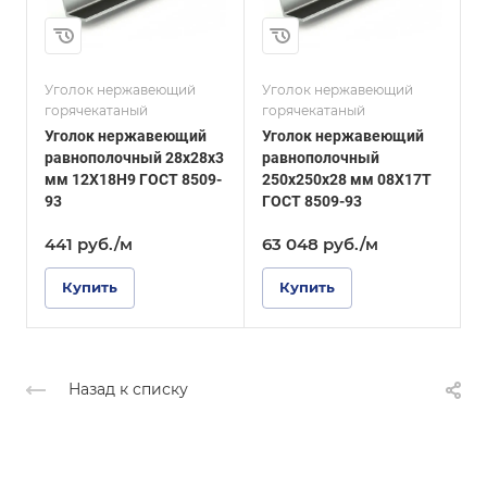
28
3
и
Сплав / Марка стали
Сплав / Марка стали
08х17т
03Х17Н14М3
Уголок нержавеющий
Уголок нержавеющий
У
ГОСТ, ТУ
ГОСТ, ТУ
горячекатаный
горячекатаный
г
ГОСТ 8509-93
ГОСТ 8509-93
Уголок нержавеющий
Уголок нержавеющий
Поверхность
Поверхность
равнополочный 28х28х3
равнополочный
р
Матовая
Матовая
мм 12Х18Н9 ГОСТ 8509-
250х250х28 мм 08Х17Т
93
ГОСТ 8509-93
8
441
руб.
/м
63 048
руб.
/м
Купить
Купить
Назад к списку