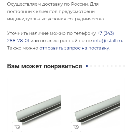
Осуществляем доставку по России. Для
постоянных клиентов предусмотрены
индивидуальные условия сотрудничества.
Уточнить наличие можно по телефону
+7 (343)
288-78-01
или по электронной почте
info@1stall.ru
.
Также можно
отправить запрос на поставку
.
Вам может понравиться
Сечение
Сечение
Равнополочный
Неравнополочны
й
Высота, мм
35
Высота, мм
125
Толщина, мм
3
Толщина, мм
16
и
Сплав / Марка стали