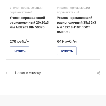
12Х18Н10Т
Сплав / Марка стали
08ХГСДП
Уголок нержавеющий
Уголок нержавеющий
У
ГОСТ, ТУ
горячекатаный
горячекатаный
г
ГОСТ 8509-93
ГОСТ, ТУ
Уголок нержавеющий
Уголок нержавеющий
ГОСТ 8510-86
Поверхность
равнополочный 20х20х3
равнополочный 35х35х3
Зеркальная
Поверхность
мм AISI 201 DIN 59370
мм 12Х18Н10Т ГОСТ
2
Матовая
8509-93
0
278
руб.
/м
649
руб.
/м
Купить
Купить
Назад к списку