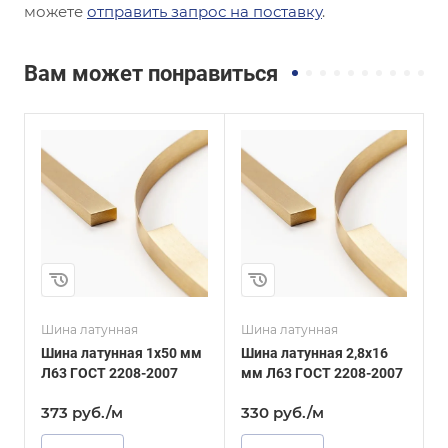
можете
отправить запрос на поставку
.
Вам может понравиться
Толщина, мм
Толщина, мм
2,8
2,4
и
Сплав / Марка стали
Сплав / Марка стали
Л63
Л80
ГОСТ, ТУ
ГОСТ, ТУ
ГОСТ 2208-2007
ГОСТ 2208-2007
Шина латунная
Шина латунная
Ш
Шина латунная 1х50 мм
Шина латунная 2,8х16
Ш
Л63 ГОСТ 2208-2007
мм Л63 ГОСТ 2208-2007
м
373
руб.
/м
330
руб.
/м