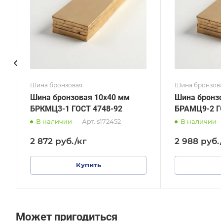
ГОСТ, ТУ
ГОСТ,
ГОСТ 1595-90
ТУ 48
Шина бронзовая
Шина бронзов
Шина бронзовая 10х40 мм
Шина бронз
БРКМЦ3-1 ГОСТ 4748-92
БРАМЦ9-2 Г
В наличии
Арт.
s172452
В наличии
2 872
руб.
/кг
2 988
руб.
Купить
Может пригодиться