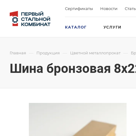
Сертификаты
Новости
Стат
КАТАЛОГ
УСЛУГИ
—
—
—
Главная
Продукция
Цветной металлопрокат
Бр
Шина бронзовая 8х2