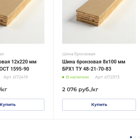
 ТУ
ГОСТ, ТУ
-21-70-83
ГОСТ 1761-2016
ая
Шина бронзовая
овая 12х220 мм
Шина бронзовая 8х100 мм
ОСТ 1595-90
БРХ1 ТУ 48-21-70-83
Арт.
s172419
В наличии
Арт.
s172373
/кг
2 076
руб.
/кг
Купить
Купить