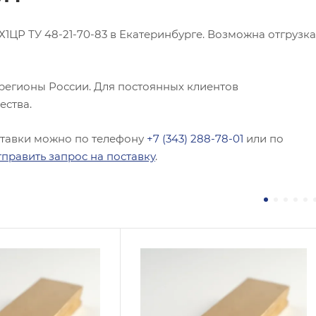
ЦР ТУ 48-21-70-83 в Екатеринбурге. Возможна отгрузка
 регионы России. Для постоянных клиентов
ества.
ставки можно по телефону
+7 (343) 288-78-01
или по
тправить запрос на поставку
.
на, мм
Толщина, мм
6
 / Марка стали
Сплав / Марка стали
БРОФ6,5-0,15