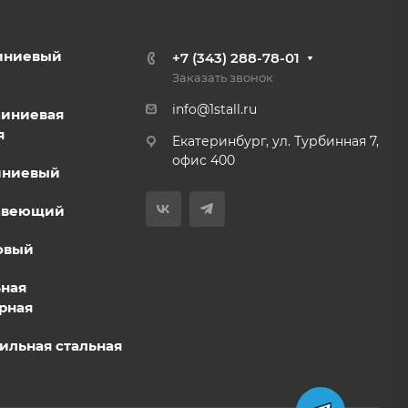
иниевый
+7 (343) 288-78-01
Заказать звонок
info@1stall.ru
миниевая
я
Екатеринбург, ул. Турбинная 7,
офис 400
иниевый
авеющий
овый
ьная
рная
ильная стальная