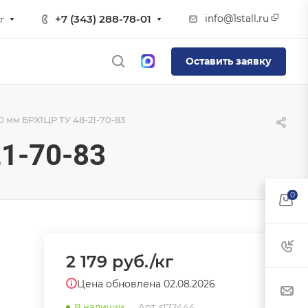
info@1stall.ru
+7 (343) 288-78-01
г
Оставить заявку
 мм БРХ1ЦР ТУ 48-21-70-83
1-70-83
0
2 179
руб.
/кг
Цена обновлена 02.08.2026
В наличии
Арт.
s172444