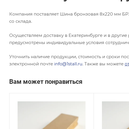
Компания поставляет Шина бронзовая 8х220 мм БРХ1
со склада.
Осуществляем доставку в Екатеринбурге и в другие
предусмотрены индивидуальные условия сотруднич
Уточнить наличие продукции, стоимость и сроки по
электронной почте
info@1stall.ru
. Также вы можете
о
Вам может понравиться
Толщина, мм
Толщи
12
8
Сплав / Марка стали
Сплав
БрАМц9-2
БрХ1