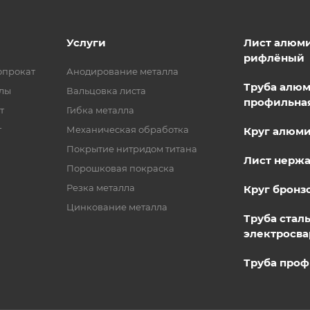
Услуги
Лист алюм
рифлёный
опрокат
Анодирование металла
Труба алю
лы
Вальцовка листа
профильна
т
Гибка металла
т
Механическая обработка
Круг алюм
Покрытие нитридом титана
Лист нерж
Порошковая покраска
Резка металла
Круг бронз
Цинкование металла
Труба стал
электросва
Труба проф