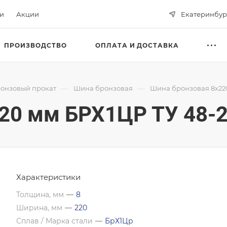
ьи
Акции
Екатеринбур
ПРОИЗВОДСТВО
ОПЛАТА И ДОСТАВКА
—
—
онзовый прокат
Шина бронзовая
Шина бронзовая 8х220
20 мм БРХ1ЦР ТУ 48-2
Характеристики
Толщина, мм
—
8
Ширина, мм
—
220
Сплав / Марка стали
—
БрХ1Цр