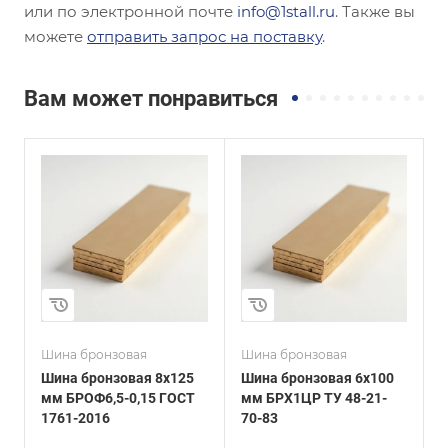
или по электронной почте
info@1stall.ru
. Также вы
можете
отправить запрос на поставку
.
Вам может понравиться
Толщина, мм
Толщина, мм
6
0,35
и
Сплав / Марка стали
Сплав / Марка стали
БрХ1Цр
БрАЖ9-4
ГОСТ, ТУ
ГОСТ, ТУ
ТУ 48-21-70-83
ГОСТ 1048-2006
Шина бронзовая
Шина бронзовая
Ш
Шина бронзовая 8х125
Шина бронзовая 6х100
Ш
мм БРОФ6,5-0,15 ГОСТ
мм БРХ1ЦР ТУ 48-21-
м
1761-2016
70-83
2