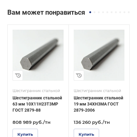
Вам может понравиться
и
Сплав / Марка стали
Сплав / Марка стали
34ХН3МА
09Г2С
ГОСТ, ТУ
ГОСТ, ТУ
ГОСТ 2879-2006
ГОСТ 2879-2006
Технология
Технология
изготовления
изготовления
Горячекатаный
Горячекатаный
Диаметр, мм
Диаметр, мм
19
14
Шестигранник стальной
Шестигранник стальной
Ш
Шестигранник стальной
Шестигранник стальной
Ш
63 мм 10Х11Н23Т3МР
19 мм 34ХН3МА ГОСТ
1
ГОСТ 2879-88
2879-2006
2
808 989
руб.
/тн
136 260
руб.
/тн
Купить
Купить