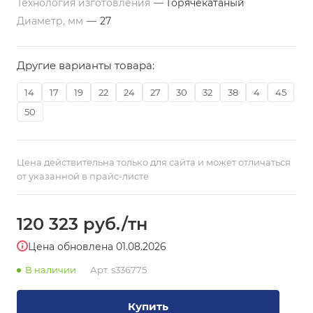
Технология изготовления
—
Горячекатаный
Диаметр, мм
—
27
Другие варианты товара:
14
17
19
22
24
27
30
32
38
4
45
50
Цена действительна только для сайта и может отличаться
от указанной в прайс-листе
120 323
руб.
/тн
Цена обновлена 01.08.2026
В наличии
Арт.
s336775
Купить