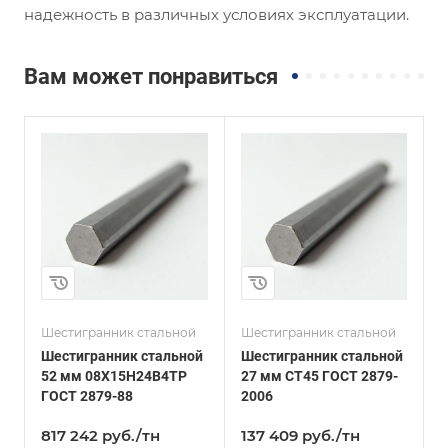
надежность в различных условиях эксплуатации.
Вам может понравиться
и
Сплав / Марка стали
Сплав / Марка стали
СТ45
08Х15Н24В4ТР
ГОСТ, ТУ
ГОСТ, ТУ
ГОСТ 2879-2006
ГОСТ 2879-88
Технология
Технология
изготовления
изготовления
Горячекатаный
Горячекатаный
Диаметр, мм
Диаметр, мм
27
14
Шестигранник стальной
Шестигранник стальной
Ш
Шестигранник стальной
Шестигранник стальной
Ш
52 мм 08Х15Н24В4ТР
27 мм СТ45 ГОСТ 2879-
ГОСТ 2879-88
2006
Г
817 242
руб.
/тн
137 409
руб.
/тн