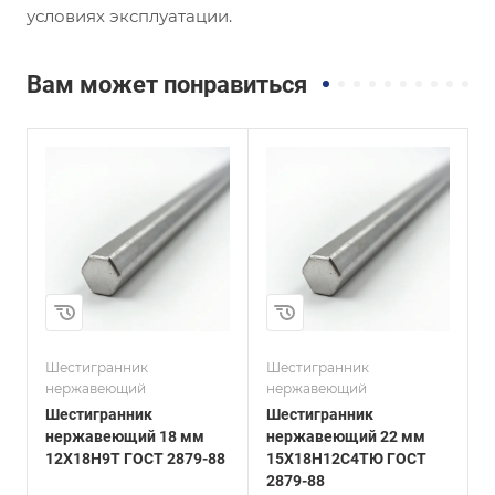
условиях эксплуатации.
Вам может понравиться
и
Сплав / Марка стали
Сплав / Марка стали
15Х18Н12С4ТЮ
AISI 310
ГОСТ, ТУ
ГОСТ, ТУ
ГОСТ 2879-88
ASTM A276
Технология
Технология
изготовления
изготовления
Горячекатаный
Горячекатаный
Диаметр, мм
Диаметр, мм
22
48
Шестигранник
Шестигранник
Ш
нержавеющий
нержавеющий
Шестигранник
Шестигранник
нержавеющий 18 мм
нержавеющий 22 мм
12Х18Н9Т ГОСТ 2879-88
15Х18Н12С4ТЮ ГОСТ
A
2879-88