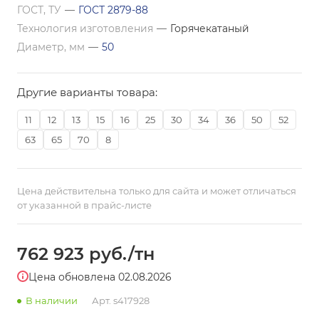
ГОСТ, ТУ
—
ГОСТ 2879-88
Технология изготовления
—
Горячекатаный
Диаметр, мм
—
50
Другие варианты товара:
11
12
13
15
16
25
30
34
36
50
52
63
65
70
8
Цена действительна только для сайта и может отличаться
от указанной в прайс-листе
762 923
руб.
/тн
Цена обновлена 02.08.2026
В наличии
Арт.
s417928