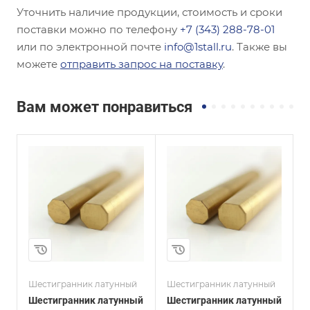
Уточнить наличие продукции, стоимость и сроки
поставки можно по телефону
+7 (343) 288-78-01
или по электронной почте
info@1stall.ru
. Также вы
можете
отправить запрос на поставку
.
Вам может понравиться
и
Сплав / Марка стали
Сплав / Марка стали
Л63
Л63
ГОСТ, ТУ
ГОСТ, ТУ
ГОСТ 2060-2006
ГОСТ 2060-2006
Маркировка
Маркировка
ДШГПП
ДШГПП
Диаметр, мм
Диаметр, мм
4
3
Шестигранник латунный
Шестигранник латунный
Ш
Шестигранник латунный
Шестигранник латунный
Ш