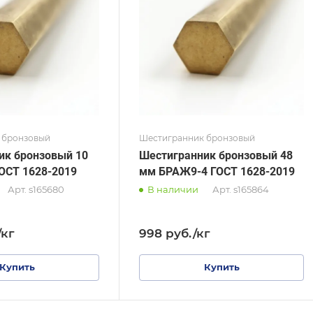
 1628-2019
ГОСТ 1628-2019
тр, мм
Диаметр, мм
22
 бронзовый
Шестигранник бронзовый
ик бронзовый 10
Шестигранник бронзовый 48
ОСТ 1628-2019
мм БРАЖ9-4 ГОСТ 1628-2019
Арт.
s165680
В наличии
Арт.
s165864
/кг
998
руб.
/кг
Купить
Купить