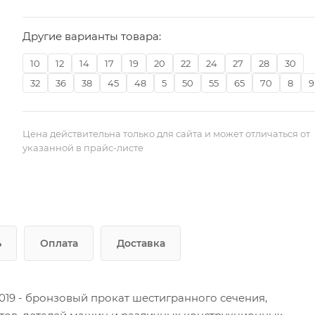
Другие варианты товара:
10
12
14
17
19
20
22
24
27
28
30
32
36
38
45
48
5
50
55
65
70
8
9
Цена действительна только для сайта и может отличаться от
указанной в прайс-листе
ь
Оплата
Доставка
19 - бронзовый прокат шестигранного сечения,