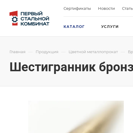
Сертификаты
Новости
Стат
КАТАЛОГ
УСЛУГИ
—
—
—
Главная
Продукция
Цветной металлопрокат
Бр
Шестигранник брон