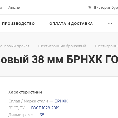
ьи
Акции
Екатеринбур
ПРОИЗВОДСТВО
ОПЛАТА И ДОСТАВКА
—
—
онзовый прокат
Шестигранник бронзовый
Шестигранни
зовый 38 мм БРНХК ГО
Характеристики
Сплав / Марка стали
—
БРНХК
ГОСТ, ТУ
—
ГОСТ 1628-2019
Диаметр, мм
—
38