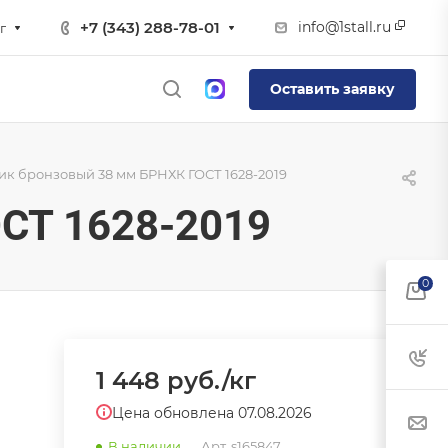
info@1stall.ru
+7 (343) 288-78-01
г
Оставить заявку
к бронзовый 38 мм БРНХК ГОСТ 1628-2019
СТ 1628-2019
0
1 448
руб.
/кг
Цена обновлена 07.08.2026
В наличии
Арт.
s165847