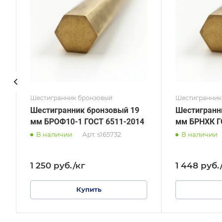
ГОСТ 1628-2019
ГОСТ
Диаметр, мм
Диаме
10
48
Шестигранник бронзовый
Шестигранник
Шестигранник бронзовый 19
Шестигранн
мм БРОФ10-1 ГОСТ 6511-2014
мм БРНХК Г
В наличии
Арт.
s165732
В наличии
1 250
руб.
/кг
1 448
руб.
Купить