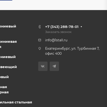
иниевый
+7 (343) 288-78-01
Заказать звонок
info@1stall.ru
миниевая
я
Екатеринбург, ул. Турбинная 7,
офис 400
иниевый
авеющий
овый
ьная
рная
ильная стальная