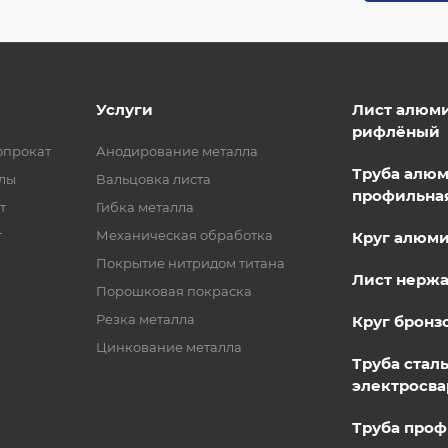
Услуги
Лист алюм
рифлёный
опрокат
Анодирование металла
Труба алю
лы
Вальцовка листа
профильна
т
Гибка металла
т
Механическая обработка
Круг алюм
Покрытие нитридом титана
Лист нерж
Порошковая покраска
Резка металла
Круг бронз
Цинкование металла
Труба стал
электросва
Труба проф