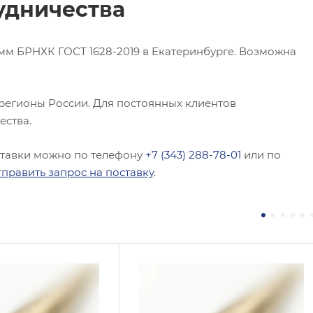
удничества
м БРНХК ГОСТ 1628-2019 в Екатеринбурге. Возможна
 регионы России. Для постоянных клиентов
ества.
ставки можно по телефону
+7 (343) 288-78-01
или по
тправить запрос на поставку
.
 / Марка стали
Сплав / Марка стали
Ж9-4
БрХ1Цр
 ТУ
ГОСТ, ТУ